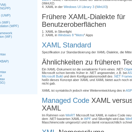
(WinUI2)
VVM)
4. XAML in der
Windows UI Library 3
(
WinUI3
)
 (NGPP)
Frühere XAML-Dialekte für
m (UWP)
Benutzeroberflächen
n (WIF)
dation (WPF)
1. XAML in Silverlight
ramework
2. XAML in
Windows 8
"
Metro
" Apps
ion (WF)
XAML Standard
Spezifikation zur Standardisierung der XAML-Dialekte, die Mitt
ntax
Ähnlichkeiten zu früheren Te
(XBAP)
Ein XAML-Dokument ist die serialisierte Form eines .NET-
Objek
ntax
Microsoft schon bereits früher in .NET angewendet, z.B. bei
AS
ax
Microsoft Build
und dem Konfigurationsmodell des
.NET Frame
ntax
heißt dieses Konzept aber XAML und XAML bietet auch noch ei
XSG)
nicht gab.
XAML ist syntaktisch jedoch eine Weiterentwicklung des in
ASP
Managed Code
XAML versu
XAML
Im Rahmen von
WinRT
Microsoft hat XAML in native Code neu i
dem .NET-basierten XAML in
WPF
und Silverlight wird das
Win
Maschinencode umgesetzt und ist damit voraussichtlich schnell