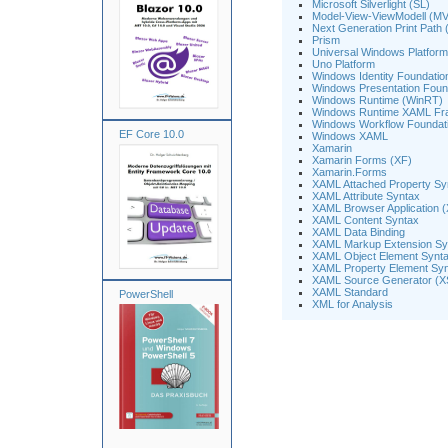
Microsoft Silverlight (SL)
Model-View-ViewModell (M
Next Generation Print Path
Prism
Universal Windows Platfor
Uno Platform
Windows Identity Foundatio
Windows Presentation Foun
Windows Runtime (WinRT)
Windows Runtime XAML F
Windows Workflow Foundat
EF Core 10.0
Windows XAML
Xamarin
Xamarin Forms (XF)
Xamarin.Forms
XAML Attached Property Sy
XAML Attribute Syntax
XAML Browser Application 
XAML Content Syntax
XAML Data Binding
XAML Markup Extension Sy
XAML Object Element Synt
XAML Property Element Sy
XAML Source Generator (
XAML Standard
PowerShell
XML for Analysis