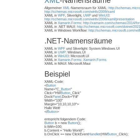
XML
-Namensräume
Allgemeiner
XML
-Namensraum für XAML:
http://schemas.micr
http://schemas.microsoft.com/winfx/2009/xaml
XAML in
WPF
, Silverlight,
UWP
und
WinUI3
:
http://schemas.microsoft.com/winfx/2006/xaml/presentation
XAML in
Xamarin.Forms
:
http://xamarin.com/schemas/2014/fo
XAML in .NET MAUI:
http://schemas.microsoft.com/dotnet/202
XAML in Windows Workflow:
http://schemas.microsoft.com/netf
.NET-Namensräume
XAML in
WPF
und Silverlight: System.Windows.UI
XAML in
UWP
: Windows.UI
XAML in
WinUI3
: Microsoft.UI
XAML in
Xamarin.Forms
:
Xamarin.Forms
XAML in MAUI: Microsoft.Maui
Beispiel
XAML-Code:
<
Button
Name="C_
Button
"
Click="HW
Button
_Click"
Dock
Panel
.Dock="Fill"
Width="100"
Margin="10,10,10,10">
Hallo Welt!
</
Button
>
entspricht folgendem Code:
Button
b = new
Button
();
b.With=100;
b.Content = “Hello World!";
b.OnClick += new ClickEvent
Handle
r(HW
Button
_Click);