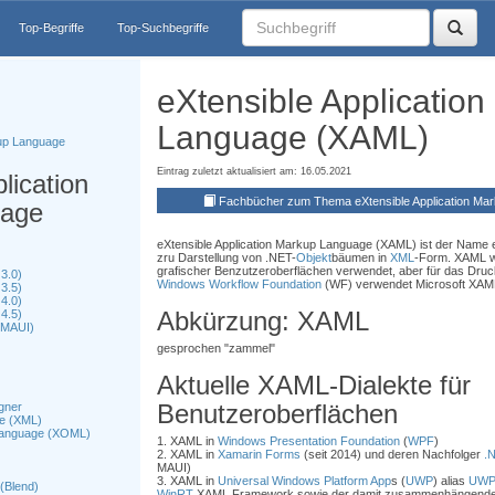
Top-Begriffe
Top-Suchbegriffe
eXtensible Applicatio
Language (XAML)
kup Language
Eintrag zuletzt aktualisiert am: 16.05.2021
lication
Fachbücher zum Thema eXtensible Application Ma
uage
eXtensible Application Markup Language (XAML) ist der Name 
zru Darstellung von .NET-
Objekt
bäumen in
XML
-Form. XAML w
grafischer Benzutzeroberflächen verwendet, aber für das Druc
3.0)
Windows Workflow Foundation
(WF) verwendet Microsoft XAML
3.5)
4.0)
Abkürzung: XAML
4.5)
 (MAUI)
gesprochen "zammel"
Aktuelle XAML-Dialekte für
Benutzeroberflächen
gner
e (XML)
 Language (XOML)
1. XAML in
Windows Presentation Foundation
(
WPF
)
2. XAML in
Xamarin Forms
(seit 2014) und deren Nachfolger
.N
MAUI)
3. XAML in
Universal Windows Platform App
s (
UWP
) alias
UW
(Blend)
WinRT
XAML Framework sowie der damit zusammenhängenden