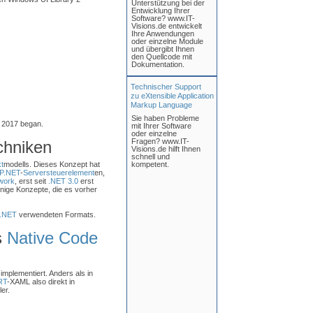
Unterstützung bei der
Entwicklung Ihrer
Software? www.IT-
Visions.de entwickelt
Ihre Anwendungen
oder einzelne Module
und übergibt Ihnen
den Quellcode mit
Dokumentation.
Technischer Support
zu eXtensible Application
Markup Language
Sie haben Probleme
e 2017 began.
mit Ihrer Software
oder einzelne
Fragen? www.IT-
chniken
Visions.de hilft Ihnen
schnell und
t
modells. Dieses Konzept hat
kompetent.
P.NET
-
Serversteuerelement
en,
work
, erst seit
.NET 3.0
erst
nige Konzepte, die es vorher
.NET
verwendeten Formats.
s
Native Code
mplementiert. Anders als in
RT
-XAML also direkt in
er.