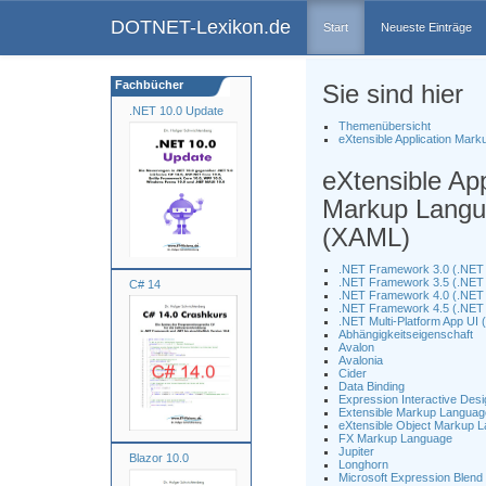
DOTNET-Lexikon.de
Start
Neueste Einträge
Fachbücher
Sie sind hier
.NET 10.0 Update
Themenübersicht
eXtensible Application Mar
eXtensible App
Markup Lang
(XAML)
.NET Framework 3.0 (.NET 
.NET Framework 3.5 (.NET 
C# 14
.NET Framework 4.0 (.NET 
.NET Framework 4.5 (.NET 
.NET Multi-Platform App UI
Abhängigkeitseigenschaft
Avalon
Avalonia
Cider
Data Binding
Expression Interactive Desi
Extensible Markup Languag
eXtensible Object Markup
FX Markup Language
Jupiter
Blazor 10.0
Longhorn
Microsoft Expression Blend 