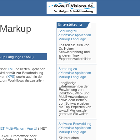
Unterstützung
n Markup
Schulung zu
eXtensible Application
Markup Language
Lassen Sie sich von
Dr. Holger
Schwichtenberg und
anderen Top-
rkup Language (XAML)
Experten weiterbilden.
Beratung zu
einer
XML
-basierten Sprachen
ird primär zur Beschreibung
eXtensible Application
ken (
XPS
) sowie auch in der
Markup Language
 um Workflows darzustellen.
Langjährige
Erfahrungen bei der
Entwicklung von
Desktop-, Web- und
Mobil-Anwendungen
sowie dem Betrieb
von Software geben
die Top-Experten von
www.IT-Visions.de
gerne an Sie weiter.
Software-Entwicklung
eXtensible Application
ET Multi-Platform App UI
(.NET
Markup Language
P
XAML Framework oder
Sie brauchen
 Windows UI Library 2