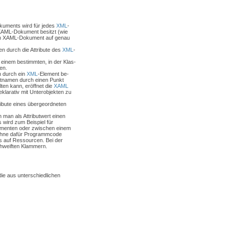
kuments wird für jedes
XML
-
 XAML-Dokument besitzt (wie
in XAML-Dokument auf genau
n durch die Attribute des
XML
-
einem bestimmten, in der Klas-
en.
h durch ein
XML
-Element be-
utnamen durch einen Punkt
lten kann, eröffnet die
XAML
eklarativ mit Unterobjekten zu
ribute eines übergeordneten
 man als Attributwert einen
wird zum Beispiel für
lementen oder zwischen einem
 ohne dafür Programmcode
s auf Ressourcen. Bei der
chweiften Klammern.
ie aus unterschiedlichen