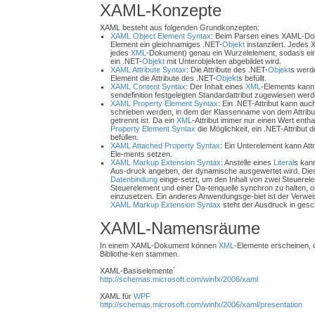
XAML-Konzepte
XAML besteht aus folgenden Grundkonzepten:
XAML Object Element Syntax
: Beim Parsen eines XAML-Do
Element ein gleichnamiges .NET-
Objekt
instanziiert. Jedes
jedes
XML
-Dokument) genau ein Wurzelelement, sodass e
ein .NET-
Objekt
mit Unterobjekten abgebildet wird.
XAML Attribute Syntax
: Die Attribute des .NET-
Objekt
s werde
Element die Attribute des .NET-
Objekt
s befüllt.
XAML Content Syntax
: Der Inhalt eines
XML
-Elements kann 
sendefinition festgelegten Standardattribut zugewiesen werd
XAML Property Element Syntax
: Ein .NET-Attribut kann auc
schrieben werden, in dem der Klassenname von dem Attrib
getrennt ist. Da ein
XML
-Attribut immer nur einen Wert entha
Property Element Syntax
die Möglichkeit, ein .NET-Attribut d
befüllen.
XAML Attached Property Syntax
: Ein Unterelement kann Att
Ele-ments setzen.
XAML Markup Extension Syntax
: Anstelle eines
Literal
s kann
Aus-druck angeben, der dynamische ausgewertet wird. Dies 
Datenbindung
einge-setzt, um den Inhalt von zwei Steuere
Steuerelement und einer Da-tenquelle synchron zu halten,
einzusetzen. Ein anderes Anwendungsge-biet ist der Verwei
XAML Markup Extension Syntax
steht der Ausdruck in ges
XAML-Namensräume
In einem XAML-Dokument können
XML
-Elemente erscheinen, d
Bibliothe-ken stammen.
XAML-Basiselemente´
http://schemas.microsoft.com/winfx/2006/xaml
XAML für
WPF
http://schemas.microsoft.com/winfx/2006/xaml/presentation