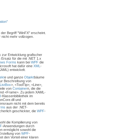
tion"
 der Begriff "WinFX" erscheint.
r nicht mehr vollzogen.
k zur Entwicklung grafischer
Ersatz für die mit .NET 1.x
ows Forms
kann bei
WPF
die
crosoft hat dafür eine
XML
-
AML) entwickelt.
ekt
e und ganze
Objekt
bäume
zur Beschreibung von
ListBox
>, <ToolTip>, <Line>,
eile von
Container
n, die die
und <Frame>. Zu jedem XAML-
0
-Klassenbibliothek im
nCore.dll und
nsraum nicht mit dem bereits
rms
aus der .NET-
herlich geschickter, die
WPF
-
ohl die Kompilierung von
F
-Anwendungen durch
n ermöglicht sowohl die
rstellung von
WPF
-
et den Vorteil einer klaren