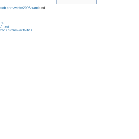
osoft.com/winfx/2006/xaml
und
rms
1/maui
x/2009/xaml/activities