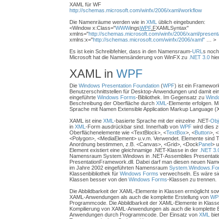
XAML für WF
http://schemas.microsoft.com/winfx/2006/xaml/workflow
Die Namenräume werden wie in
XML
üblich eingebunden:
<Window x:Class="
WWW
ings
WPF
.F
XAMLSyntax"
xmlns="
http://schemas.microsoft.com/winfx/2006/xaml/presenta
xmlns:x="
http://schemas.microsoft.com/winfx/2006/xaml"
… >
Es ist kein Schreibfehler, dass in den Namensraum-
URL
s noch
Microsoft hat die Namensänderung von WinFX zu
.NET 3.0
hie
XAML in
WPF
Die
Windows Presentation Foundation
(
WPF
) ist ein Framewor
Benutzerschnittstellen für Desktop-Anwendungen und damit ein 
eingeführte
Windows Forms
-Bibliothek. Im Gegensatz zu
Wind
Beschreibung der Oberfläche durch
XML
-Elemente erfolgen. Mi
Sprache mit Namen Extensible Application Markup Language (X
XAML ist eine
XML
-basierte Sprache mit der einzelne .NET-
Obj
in
XML
-Form ausdrückbar sind. Innerhalb von
WPF
wird dies 
Oberflächenelemente wie <TextBlock>, <
TextBox
>, <
Button
>, <
<Polygon>, <MediaElement> u.v.m. Verwendet. Elemente sind T
Anordnung bestimmen, z.B. <Canvas>, <Grid>, <Dock
Panel
> 
Element existiert eine gleichnamige .NET-Klasse in der
.NET 3.
Namensraum System.Windows in .NET-Assemblies Presentatio
PresentationFramework.dll. Dabei darf man diesen neuen Name
im Jahre 2002 eingeführten Namensraum
System.Windows.Fo
Klassenbibliothek für
Windows Forms
verwechseln. Es wäre sic
Klassen besser von den
Windows Forms
-Klassen zu trennen.
Die Abbildbarkeit der XAML-Elemente in Klassen ermöglicht sow
XAML-Anwendungen als auch die komplette Erstellung von
WP
Programmcode. Die Abbildbarkeit der XAML-Elemente in Klasse
Kompilierung von XAML-Anwendungen als auch die komplette E
Anwendungen durch Programmcode. Der Einsatz von
XML
biet