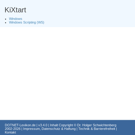
KiXtart
Windows
Windows Scripting (WS)
DOTNET-Lexikon.de
| v3.4.0 | Inhalt Copyright ©
Dr. Holger Schwichtenberg
2002-2026 |
Impressum, Datenschutz & Haftung
|
Technik & Barrierefreiheit
|
Kontakt