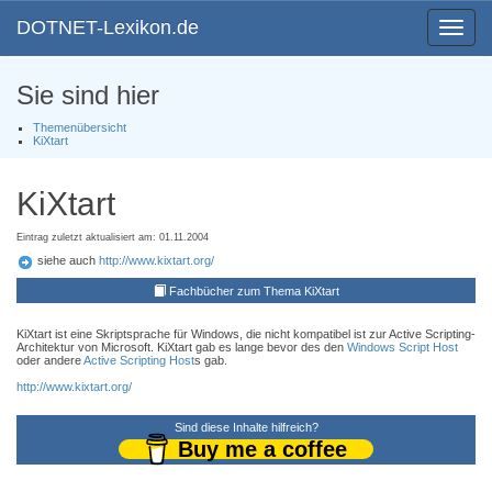
DOTNET-Lexikon.de
Toggle
navigat
Sie sind hier
Themenübersicht
KiXtart
KiXtart
Eintrag zuletzt aktualisiert am: 01.11.2004
siehe auch
http://www.kixtart.org/
Fachbücher zum Thema KiXtart
KiXtart ist eine Skriptsprache für Windows, die nicht kompatibel ist zur Active Scripting-
Architektur von Microsoft. KiXtart gab es lange bevor des den
Windows Script Host
oder andere
Active Scripting Host
s gab.
http://www.kixtart.org/
Sind diese Inhalte hilfreich?
Buy me a coffee