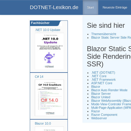
DOTNET-Lexikon.de
Start
Neueste Einträge
Fachbücher
Sie sind hier
.NET 10.0 Update
Themenübersicht
Blazor Static Server Side R
Blazor Static 
Side Rendering
SSR)
.NET (DOTNET)
.NET Core
C# 14
.NET Framework
ASP.NET Core
Blazor
Blazor Auto Render Mode
Blazor Server
Blazor United
Blazor WebAssembly (Bla
Mode-View-Controler Fram
Multi-Page-Application (MPA
Razor
Razor Component
Webserver
Blazor 10.0