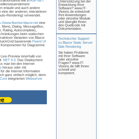
raktionslevel wie in
ASP.NET
Unterstützung bei der
bellensteuerelement
Entwicklung Ihrer
en erlaubt und auch andere
Software? www.IT-
 eine der anderen, interaktiven
Visions.de entwickelt
Ihre Anwendungen
 Auto-Rendering) verwendet.
oder einzelne Module
und übergibt Ihnen
s://www.fluentui-blazor.net
eine
den Quellcode mit
.B. Menü, Dialog, MessageBox,
Dokumentation.
er, Rating, Autocomplete),
nschränkungen beim statischen
eraktiven Varianten von Blazor
Technischer Support
 QuickGrid basierende
Fluent UI
zu Blazor Static Server
g; Komponenten für Diagramme
Side Rendering
Sie haben Probleme
mit Ihrer Software
 Live-Preview innerhalb von
oder einzelne
it
.NET 6.0
. Das Deployment
Fragen? www.IT-
 man bei den Internet
Visions.de hilft Ihnen
o
heraus oder mit
schnell und
ür die Internet Information
kompetent.
uch ganz einfach möglich, denn
Core
integrierten
Webserver
ee