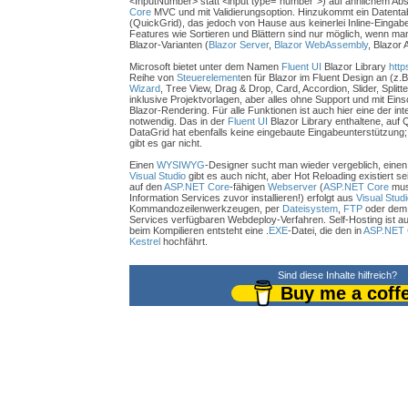
<InputNumber> statt <input type="number">) auf ähnlichem Abst
Core
MVC und mit Validierungsoption. Hinzukommt ein Datenta
(QuickGrid), das jedoch von Hause aus keinerlei Inline-Eingab
Features wie Sortieren und Blättern sind nur möglich, wenn man
Blazor-Varianten (
Blazor Server
,
Blazor WebAssembly
, Blazor
Microsoft bietet unter dem Namen
Fluent UI
Blazor Library
http
Reihe von
Steuerelement
en für Blazor im Fluent Design an (z
Wizard
, Tree View, Drag & Drop, Card, Accordion, Slider, Splitt
inklusive Projektvorlagen, aber alles ohne Support und mit Ei
Blazor-Rendering. Für alle Funktionen ist auch hier eine der int
notwendig. Das in der
Fluent UI
Blazor Library enthaltene, auf
DataGrid hat ebenfalls keine eingebaute Eingabeunterstützun
gibt es gar nicht.
Einen
WYSIWYG
-Designer sucht man wieder vergeblich, einen
Visual Studio
gibt es auch nicht, aber Hot Reloading existiert se
auf den
ASP.NET Core
-fähigen
Webserver
(
ASP.NET Core
muss
Information Services zuvor installieren!) erfolgt aus
Visual Studi
Kommandozeilenwerkzeugen, per
Dateisystem
,
FTP
oder dem f
Services verfügbaren Webdeploy-Verfahren. Self-Hosting ist a
beim Kompilieren entsteht eine .
EXE
-Datei, die den in
ASP.NET 
Kestrel
hochfährt.
Sind diese Inhalte hilfreich?
Buy me a coff