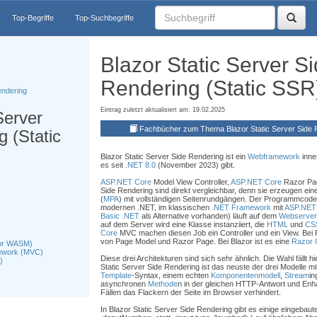
Top-Begriffe
Top-Suchbegriffe
Blazor Static Server S
Rendering (Static SSR
endering
Eintrag zuletzt aktualisiert am: 19.02.2025
Server
Fachbücher zum Thema Blazor Static Server Side R
 (Static
Blazor Static Server Side Rendering ist ein
Webframework
inne
es seit
.NET 8.0
(November 2023) gibt.
ASP.NET Core
Model View Controller,
ASP.NET Core
Razor Pag
Side Rendering sind direkt vergleichbar, denn sie erzeugen ein
(
MPA
) mit vollständigen Seitenrundgängen. Der Programmcode 
modernen .NET, im klassischen
.NET Framework
mit
ASP.NET
Basic .NET
als Alternative vorhanden) läuft auf dem
Webserver
auf dem Server wird eine Klasse instanziiert, die
HTML
und
CS
Core
MVC machen diesen Job ein Controller und ein View. Bei 
von Page Model und Razor Page. Bei Blazor ist es eine
Razor 
zor WASM)
ework (MVC)
Diese drei Architekturen sind sich sehr ähnlich. Die Wahl fällt hi
)
Static Server Side Rendering ist das neuste der drei Modelle mit 
Template
-Syntax, einem echten
Komponentenmodell
,
Stream
in
asynchronen
Methode
n in der gleichen HTTP-Antwort und Enha
Fällen das Flackern der Seite im Browser verhindert.
In Blazor Static Server Side Rendering gibt es einige eingebaut