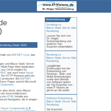
Unterstützung
ide
Schulung zu
Blazor Static Server Side
)
Rendering
Lassen Sie sich von
Dr. Holger
Schwichtenberg und
anderen Top-
endering (Static SSR)
Experten weiterbilden.
Beratung zu
rhalb von
ASP.NET Core
, das
Blazor Static Server Side
Rendering
es und Blazor Static Server
Langjährige
e Multi-Page-Web-Application
Erfahrungen bei der
(nur C# ist möglich im
Entwicklung von
 MVC
war auch noch
Visual
Desktop-, Web- und
. Ein HTTP-Request geht ein,
Mobil-Anwendungen
S
produziert. Bei
ASP.NET
sowie dem Betrieb
Razor Pages spricht Microsoft
von Software geben
Component
.
die Top-Experten von
www.IT-Visions.de
gerne an Sie weiter.
er aber leicht, denn Blazor
der fortschrittlichsten
g von
HTML
-Inhalte aus
Software-Entwicklung
nced Navigation, die in einigen
Blazor Static Server Side
Rendering
e
Razor Component
s (z.B.
Sie brauchen