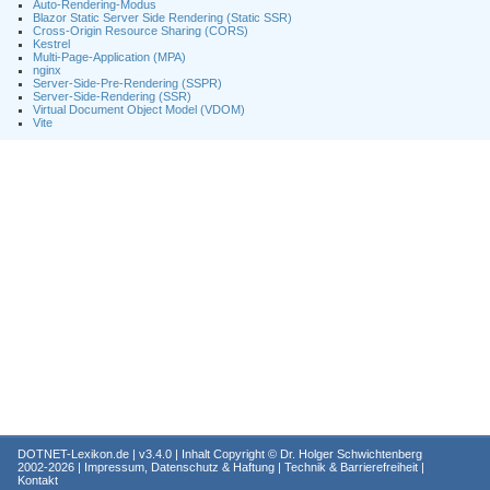
Auto-Rendering-Modus
Blazor Static Server Side Rendering (Static SSR)
Cross-Origin Resource Sharing (CORS)
Kestrel
Multi-Page-Application (MPA)
nginx
Server-Side-Pre-Rendering (SSPR)
Server-Side-Rendering (SSR)
Virtual Document Object Model (VDOM)
Vite
DOTNET-Lexikon.de
| v3.4.0 | Inhalt Copyright ©
Dr. Holger Schwichtenberg
2002-2026 |
Impressum, Datenschutz & Haftung
|
Technik & Barrierefreiheit
|
Kontakt