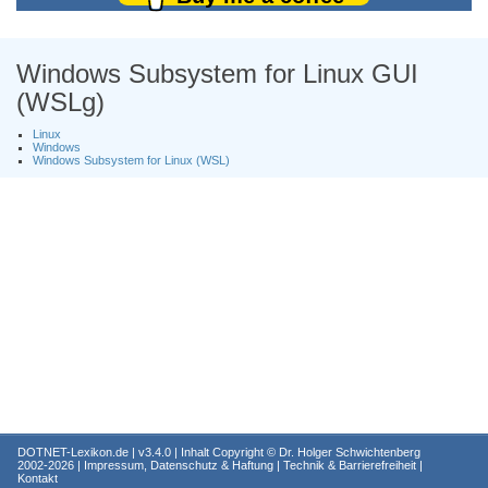
Windows Subsystem for Linux GUI
(WSLg)
Linux
Windows
Windows Subsystem for Linux (WSL)
DOTNET-Lexikon.de
| v3.4.0 | Inhalt Copyright ©
Dr. Holger Schwichtenberg
2002-2026 |
Impressum, Datenschutz & Haftung
|
Technik & Barrierefreiheit
|
Kontakt