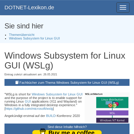
DOTNET-Lexikon.de
Toggle
navigat
Sie sind hier
Themenübersicht
Windows Subsystem for Linux GUI
Windows Subsystem for Linux
GUI (WSLg)
Eintrag zuletzt aktualisiert am: 26.05.2021
Fachbücher zum Thema Windows Subsystem for Linux GUI (WSLg)
"WSLg is short for
Windows Subsystem for Linux
GUI
and the purpose of the project is to enable support for
running Linux
GUI
applications (X11 and Wayland) on
Windows in a fully integrated desktop experience."
[
https://github.com/microsoft/wslg
]
Angekündigt erstmal auf der
BUILD
-Konferenz 2020
Sind diese Inhalte hilfreich?
Buy me a coffee