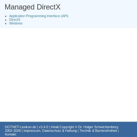
Managed DirectX
Application Programming Interface (API)
DirectX
Windows
DOTNET-Lexikon.de
| v3.4.0 | Inhalt Copyright ©
Dr. Holger Schwichtenberg
2002-2026 |
Impressum, Datenschutz & Haftung
|
Technik & Barrierefreiheit
|
Kontakt