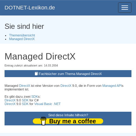
DOTNET-Lexikon.de
Toggle
navigat
Sie sind hier
Themenübersicht
Managed DirectX
Managed DirectX
Eintrag zuletzt aktualisiert am: 14.03.2004
Fachbücher zum Thema Managed DirectX
Managed
DirectX
ist eine Version von
DirectX
9.0, die in Form von
Managed API
s
implementiert ist.
Es gibt dazu zwei
SDK
s:
DirectX
9.0
SDK
for C#
DirectX
9.0
SDK
for
Visual Basic .NET
Sind diese Inhalte hilfreich?
Buy me a coffee