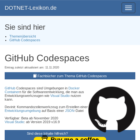
DOTNET-Lexikon.de
Toggle
navigat
Sie sind hier
Themenübersicht
GitHub Codespaces
GitHub Codespaces
Eintrag zuletzt aktualisiert am: 11.11.2020
Fachbücher zum Thema GitHub Codespaces
GitHub
Codespaces sind Umgebungen in
Docker
Container
n für die Softwareentwicklung, die man aus
Entwicklungswerkzeugen wie
Visual Studio
nutzen
kann.
Devinit: Kommandozeilenwerkzeug zum Erstellen einer
Entwicklungsumgebung
auf Basis einer
JSON
-Datei
Verfügbar: Beta ab November 2020
Visual Studio
: ab Version 2019 v16.9
Sind diese Inhalte hilfreich?
Buy me a coffee