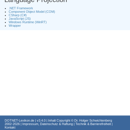
.NET Framework
Component Object Model (COM)
CSharp (C#)
JavaScript (JS)
Windows Runtime (WinRT)
Wrapper
DOTNET-Lexikon.de
| v3.4.0 | Inhalt Copyright ©
Dr. Holger Schwichtenberg
2002-2026 |
Impressum, Datenschutz & Haftung
|
Technik & Barrierefreiheit
|
Kontakt