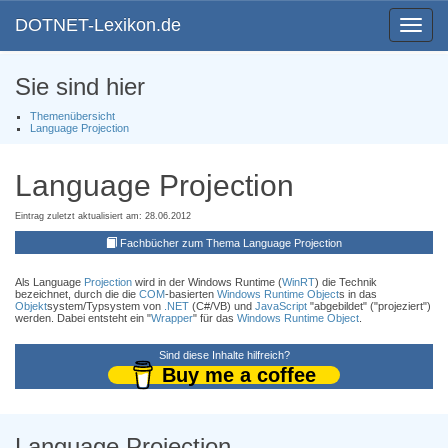
DOTNET-Lexikon.de
Toggle
navigat
Sie sind hier
Themenübersicht
Language Projection
Language Projection
Eintrag zuletzt aktualisiert am: 28.06.2012
Fachbücher zum Thema Language Projection
Als Language
Projection
wird in der Windows Runtime (
WinRT
) die Technik
bezeichnet, durch die die
COM
-basierten
Windows Runtime Object
s in das
Objekt
system/Typsystem von
.NET
(C#/VB) und
JavaScript
"abgebildet" ("projeziert")
werden. Dabei entsteht ein "
Wrapper
" für das
Windows Runtime Object
.
Sind diese Inhalte hilfreich?
Buy me a coffee
Language Projection