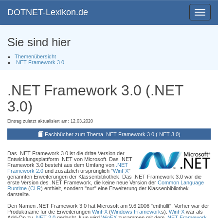
DOTNET-Lexikon.de
Toggle
navigat
Sie sind hier
Themenübersicht
.NET Framework 3.0
.NET Framework 3.0 (.NET
3.0)
Eintrag zuletzt aktualisiert am: 12.03.2020
Fachbücher zum Thema .NET Framework 3.0 (.NET 3.0)
Das .NET Framework 3.0 ist die dritte Version der
Entwicklungsplattform .NET von Microsoft. Das .NET
Framework 3.0 besteht aus dem Umfang von
.NET
Framework 2.0
und zusätzlich ursprünglich "
WinFX
"
genannten Erweiterungen der Klassenbibliothek. Das .NET Framework 3.0 war die
erste Version des .NET Framework, die keine neue Version der
Common Language
Runtime
(
CLR
) enthielt, sondern "nur" eine Erweiterung der Klassenbibliothek
darstellte.
Den Namen .NET Framework 3.0 hat Microsoft am 9.6.2006 "enthüllt". Vorher war der
Produktname für die Erweiterungen
WinFX
(
Windows Framework
s).
WinFX
war als
Add-On zu
.NET 2.0
gedacht. Nun wird
WinFX
zusammen mit dem
.NET Framework