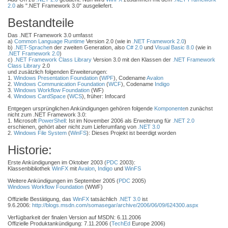
2.0
als ".NET Framework 3.0" ausgeliefert.
Bestandteile
Das .NET Framework 3.0 umfasst
a)
Common Language Runtime
Version 2.0 (wie in
.NET Framework 2.0
)
b)
.NET-Sprache
n der zweiten Generation, also
C# 2.0
und
Visual Basic 8.0
(wie in
.NET Framework 2.0
)
c)
.NET Framework Class Library
Version 3.0 mit den Klassen der
.NET Framework
Class Library
2.0
und zusätzlich folgenden Erweiterungen:
1.
Windows Presentation Foundation
(
WPF
), Codename
Avalon
2.
Windows Communication Foundation
(
WCF
), Codename
Indigo
3.
Windows Workflow Foundation
(WF)
4.
Windows CardSpace
(
WCS
), früher: Infocard
Entgegen ursprünglichen Ankündigungen gehören folgende
Komponente
n zunächst
nicht zum .NET Framework 3.0:
1. Microsoft
PowerShell
: Ist im November 2006 als Erweiterung für
.NET 2.0
erschienen, gehört aber nicht zum Lieferumfang von
.NET 3.0
2.
Windows File System
(
WinFS
): Dieses Projekt ist beerdigt worden
Historie:
Erste Ankündigungen im Oktober 2003 (
PDC
2003):
Klassenbibliothek
WinFX
mit
Avalon
,
Indigo
und
WinFS
Weitere Ankündigungen im September 2005 (
PDC
2005)
Windows Workflow Foundation
(WWF)
Offizielle Bestätigung, das
WinFX
tatsächlich
.NET 3.0
ist
9.6.2006:
http://blogs.msdn.com/somasegar/archive/2006/06/09/624300.aspx
Verfügbarkeit der finalen Version auf MSDN: 6.11.2006
Offizielle Produktankündigung: 7.11.2006 (
TechEd
Europe 2006)