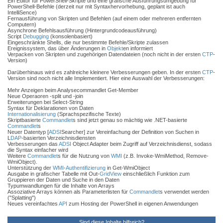
Ein Editor für PowerShell-Skripte und eine grafische Ausführungsumgebung für
PowerShell-Befehle (derzeit nur mit Syntaxhervorhebung, geplant ist auch
IntelliSence)
Fernausführung von Skripten und Befehlen (auf einem oder mehreren entfernten
Computern)
Asynchrone Befehlsausführung (Hintergrundcodeausführung)
Script
Debugging
(konsolenbasiert)
Eingeschränkte Shells, die nur bestimmte Befehle/Skripte zulassen
Ereignissystem, das über Änderungen in
Objekt
en informiert
Verpacken von Skripten und zugehörigen Datendateien (noch nicht in der ersten
CTP
-
Version)
Darüberhinaus wird es zahlreiche kleinere Verbesserungen geben. In der ersten
CTP
-
Version sind noch nicht alle Implementiert. Hier eine Auswahl der Verbesserungen:
Mehr Anzeigen beim Analysecommandlet Get-Member
Neue Operaoren -split und -join
Erweiterungen bei Select-String
Syntax für Deklarationen von Daten
Internationalisierung
(Sprachspezifische Texte)
Skriptbasierte
Commandlet
s sind jetzt genau so mächtig wie .NET-basierte
Commandlet
s
Neuer Datentyp [
ADSI
Searcher] zur Vereinfachung der Definition von Suchen in
L
DAP
-basierten Verzeichnisdiensten
Verbesserungen das
ADSI
Object Adapter beim Zugriff auf Verzeichnisdienst, sodass
die Syntax einfacher wird
Weitere
Commandlet
s für die Nutzung von
WMI
(z.B. Invoke-WmiMethod, Remove-
WmiObject).
Unterstützung der
WMI
-
Authentifizierung
in Get-WmiObject
Ausgabe in grafischer Tabelle mit Out-
GridView
einschließlich Funktion zum
Gruppieren der Daten und Suche in den Daten
Typumwandlungen für die Inhalte von Arrays
Assoziative Arrays können als Parameterlisten für
Commandlet
s verwendet werden
("Splatting")
Neues vereinfachtes
API
zum Hosting der PowerShell in eigenen Anwendungen
Sind diese Inhalte hilfreich?