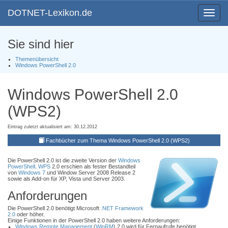
DOTNET-Lexikon.de
Toggle
navigat
Sie sind hier
Themenübersicht
Windows PowerShell 2.0
Windows PowerShell 2.0
(WPS2)
Eintrag zuletzt aktualisiert am: 30.12.2012
Fachbücher zum Thema Windows PowerShell 2.0 (WPS2)
Die PowerShell 2.0 ist die zweite Version der
Windows
PowerShell
.
WPS
2.0 erschien als fester Bestandteil
von
Windows 7
und Window Server 2008 Release 2
sowie als Add-on für XP, Vista und Server 2003.
Anforderungen
Die PowerShell 2.0 benötigt Microsoft
.NET Framework
2.0
oder höher.
Einige Funktionen in der PowerShell 2.0 haben weitere Anforderungen:
Windows Remote Management
(
WinRM
) 2.0 wird für Fernaufrufe benötigt