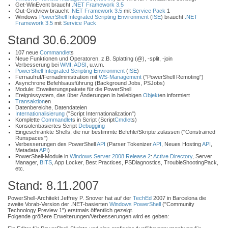
Get-WinEvent braucht
.NET Framework 3.5
Out-Gridview braucht
.NET Framework 3.5
mit
Service Pack
1
Windows
PowerShell Integrated Scripting Environment
(
ISE
) braucht
.NET
Framework 3.5
mit
Service Pack
Stand 30.6.2009
107 neue
Commandlet
s
Neue Funktionen und Operatoren, z.B. Splatting (@), -split, -join
Verbesserung bei
WMI
,
ADSI
, u.v.m.
PowerShell Integrated Scripting Environment
(
ISE
)
Fernaufruf/Fernadministration mit
WS-Management
("PowerShell Remoting")
Asynchrone Befehlsausführung (Background Jobs, PSJobs)
Module: Erweiterungspakete für die PowerShell
Ereignissystem, das über Änderungen in beliebigen
Objekt
en informiert
Transaktion
en
Datenbereiche, Datendateien
Internationalisierung
("Script Internationalization")
Komplette
Commandlet
s in Script (Script
Cmdlet
s)
Konsolenbasiertes Script
Debugging
Eingeschränkte Shells, die nur bestimmte Befehle/Skripte zulassen ("Constrained
Runspaces")
Verbesserungen des PowerShell
API
(Parser Tokenizer
API
, Neues Hosting
API
,
Metadata
API
)
PowerShell-Module in
Windows Server 2008 Release 2
:
Active Directory
, Server
Manager,
BITS
, App Locker, Best Practices, PSDiagnostics, TroubleShootingPack,
etc.
Stand: 8.11.2007
PowerShell-Architekt Jeffrey P. Snover hat auf der
TechEd
2007 in Barcelona die
zweite Vorab-Version der .NET-basierten
Windows PowerShell
("Community
Technology Preview 1") erstmals öffentlich gezeigt.
Folgende größere Erweiterungen/Verbesserungen wird es geben: