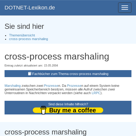
DOTNET-Lexikon.de
Toggle
navigat
Sie sind hier
Themenübersicht
cross-process marshaling
cross-process marshaling
Eintrag zuletzt aktualisiert am: 15.05.2004
Fachbücher zum Thema cross-process marshaling
Marshaling
zwischen zwei
Prozesse
n. Da
Prozesse
n auf einem System keine
gemeinsamen Speicherbereich besitzen, müssen alle Aufruf zwischen zwei
Unterroutinen in Nachrichten verpackt werden (siehe auch
LRPC
).
Sind diese Inhalte hilfreich?
Buy me a coffee
cross-process marshaling