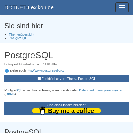
DOTNET-Lexikon.de
Toggle
navigat
Sie sind hier
Themenübersicht
PostgreSQL
PostgreSQL
Eintrag zuletzt aktualisiert am: 19.08.2014
siehe auch
http://www.postgresql.org/
Fachbücher zum Thema PostgreSQL
Postgre
SQL
ist ein kostenfreies, objekt-relationales
Datenbankmanagementsystem
(
DBMS
).
Sind diese Inhalte hilfreich?
Buy me a coffee
PostgreSQL