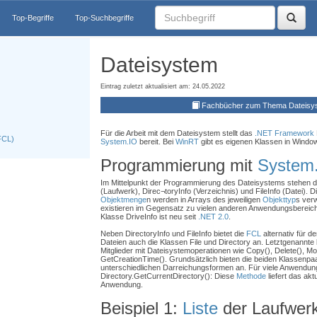
Top-Begriffe
Top-Suchbegriffe
Dateisystem
Eintrag zuletzt aktualisiert am: 24.05.2022
Fachbücher zum Thema Dateisy
Für die Arbeit mit dem Dateisystem stellt das
.NET Framework
FCL)
System.IO
bereit. Bei
WinRT
gibt es eigenen Klassen in Windo
Programmierung mit
System
Im Mittelpunkt der Programmierung des Dateisystems stehen di
(Laufwerk), Direc¬toryInfo (Verzeichnis) und FileInfo (Datei). 
Objektmenge
n werden in Arrays des jeweiligen
Objekttyp
s ver
existieren im Gegensatz zu vielen anderen Anwendungsbereich
Klasse DriveInfo ist neu seit
.NET 2.0
.
Neben DirectoryInfo und FileInfo bietet die
FCL
alternativ für d
Dateien auch die Klassen File und Directory an. Letztgenannte 
Mitglieder mit Dateisystemoperationen wie Copy(), Delete(), M
GetCreationTime(). Grundsätzlich bieten die beiden Klassenpaa
unterschiedlichen Darreichungsformen an. Für viele Anwendung
Directory.GetCurrentDirectory(): Diese
Methode
liefert das akt
Anwendung.
Beispiel 1:
Liste
der Laufwer