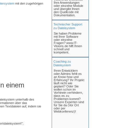
Ihre Anwendungen
tersystem
mit den zugehörigen
oder einzelne Module
und übergibt Ihnen
den Quellcode mit
Dokumentation.
Technischer Support
zu Dateisystem
Sie haben Probleme
mit Ihrer Software
oder einzelne
Fragen? www.IT-
Visions.de hilft Ihnen
schnell und
kompetent.
Coaching zu
Dateisystem
Ihren Entwicklern
oder Admins fehlt es
an Know-how und
Erfahrung? Ihr Projekt
in einem
läuft nicht wie
geplant? Oder Sie
wollen schon im
Vorhinein verhindern,
dass es zu
Problemen kommt?
Dateisystem unterhalb des
Unsere Experten sind
formationen über das
für Sie da (Vor Ort
enen Textdateien auf, indem sie
oder per
Webkonferenz)!
en\dateisystem\";