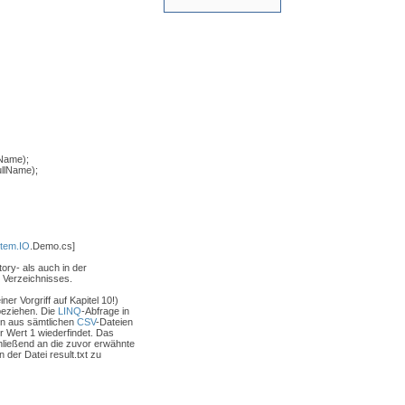
Name);
ullName);
tem.IO
.Demo.cs]
ory- als auch in der
Verzeichnisses.
iner Vorgriff auf Kapitel 10!)
beziehen. Die
LINQ
-Abfrage in
len aus sämtlichen
CSV
-Dateien
r Wert 1 wiederfindet. Das
hließend an die zuvor erwähnte
 der Datei result.txt zu