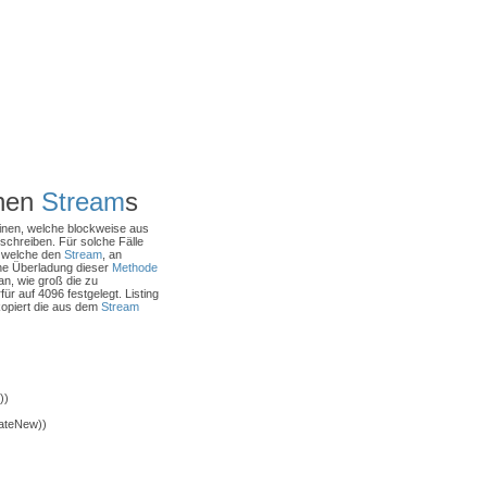
chen
Stream
s
tinen, welche blockweise aus
schreiben. Für solche Fälle
 welche den
Stream
, an
ne Überladung dieser
Methode
an, wie groß die zu
r auf 4096 festgelegt. Listing
kopiert die aus dem
Stream
))
eateNew))