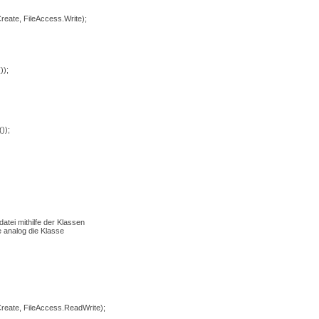
eate, FileAccess.Write);
));
));
atei mithilfe der Klassen
e analog die Klasse
eate, FileAccess.ReadWrite);