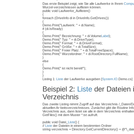
Das erste Beispiel zeigt, wie Sie alle Laufwerke in Ihrem
Compu
Wurzel-verzeichnissen auflisten können.
public void Laufwerke_Auflisten()
{
foreach (DriveInfo di in DriveInfo.GetDrives())
{
Demo.Print("Laufwerk: " + di.Name);
if (di.IsReady)
{
Demo.Print(" Bezeichnung: " + di.Volume
Label
);
Demo.Print(" Typ: " + di.DriveType);
Demo.Print(" Format: " + di.DriveFormat);
Demo.Print(" Größe: " + di.TotalSize);
Demo.Print(" Freier Platz: " + di.TotalFreeSpace);
Demo.Print(" Wurzelordner: " + di.RootDirectory.FullName);
}
else
{
Demo.Print(" ist nicht bereit!");
}
}
Listing 1:
Liste
der Laufwerke ausgeben [
System.IO
.Demo.cs]
Beispiel 2:
Liste
der Dateien 
Verzeichnis
Das zweite Listing nimmt Zugriff auf das Verzeichnis /_Daten/
aktuellen Ar-beitsverzeichnisses. Zunächst gibt die Routine In
Verzeichnis aus, dann listet sie alle in dem Verzeichnis enthalt
GetFiles() mit dem Muster *.txt aufruft.
public void Datei_
Liste
() {
//
Liste
der Dateien in einem bestimmten Ordner
string verzeichnis = Directory.GetCurrentDirectory() + @"\_dat