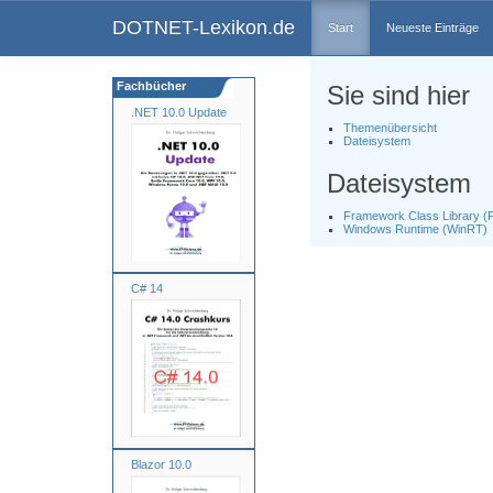
DOTNET-Lexikon.de
Start
Neueste Einträge
Fachbücher
Sie sind hier
.NET 10.0 Update
Themenübersicht
Dateisystem
Dateisystem
Framework Class Library (
Windows Runtime (WinRT)
C# 14
Blazor 10.0