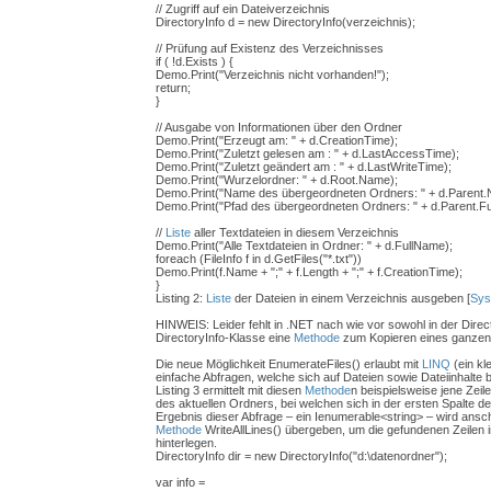
// Zugriff auf ein Dateiverzeichnis
DirectoryInfo d = new DirectoryInfo(verzeichnis);
// Prüfung auf Existenz des Verzeichnisses
if ( !d.Exists ) {
Demo.Print("Verzeichnis nicht vorhanden!");
return;
}
// Ausgabe von Informationen über den Ordner
Demo.Print("Erzeugt am: " + d.CreationTime);
Demo.Print("Zuletzt gelesen am : " + d.LastAccessTime);
Demo.Print("Zuletzt geändert am : " + d.LastWriteTime);
Demo.Print("Wurzelordner: " + d.Root.Name);
Demo.Print("Name des übergeordneten Ordners: " + d.Parent.
Demo.Print("Pfad des übergeordneten Ordners: " + d.Parent.F
//
Liste
aller Textdateien in diesem Verzeichnis
Demo.Print("Alle Textdateien in Ordner: " + d.FullName);
foreach (FileInfo f in d.GetFiles("*.txt"))
Demo.Print(f.Name + ";" + f.Length + ";" + f.CreationTime);
}
Listing 2:
Liste
der Dateien in einem Verzeichnis ausgeben [
Sys
HINWEIS: Leider fehlt in .NET nach wie vor sowohl in der Direct
DirectoryInfo-Klasse eine
Methode
zum Kopieren eines ganzen 
Die neue Möglichkeit EnumerateFiles() erlaubt mit
LINQ
(ein kle
einfache Abfragen, welche sich auf Dateien sowie Dateiinhalte 
Listing 3 ermittelt mit diesen
Methode
n beispielsweise jene Zei
des aktuellen Ordners, bei welchen sich in der ersten Spalte de
Ergebnis dieser Abfrage – ein Ienumerable<string> – wird ansc
Methode
WriteAllLines() übergeben, um die gefundenen Zeilen in
hinterlegen.
DirectoryInfo dir = new DirectoryInfo("d:\datenordner");
var info =