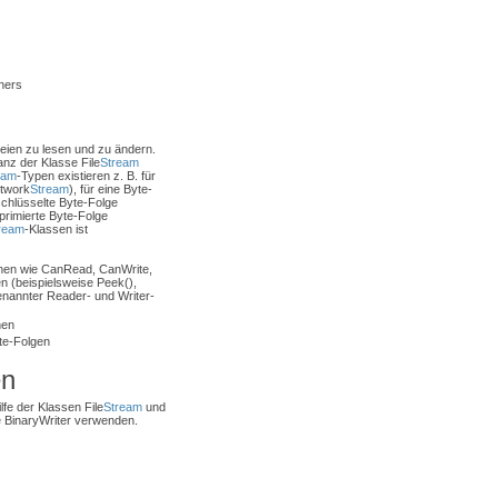
ners
teien zu lesen und zu ändern.
anz der Klasse File
Stream
eam
-Typen existieren z. B. für
twork
Stream
), für eine Byte-
schlüsselte Byte-Folge
primierte Byte-Folge
ream
-Klassen ist
nen wie CanRead, CanWrite,
en (beispielsweise Peek(),
enannter Reader- und Writer-
hen
yte-Folgen
en
lfe der Klassen File
Stream
und
se BinaryWriter verwenden.