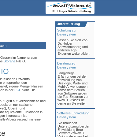
Unterstützung
Schulung zu
Dateisystem
Lassen Sie sich von
Dr. Holger
stem
Schwichtenberg und
anderen Top-
Experten weiterbilden.
Klassen im Namensraum
ws.
Storage
.FileIO.
Beratung zu
Dateisystem
.IO
Langjährige
Erfahrungen bei der
e Klassen DriveInfo
Entwicklung von
Die entsprechenden
Desktop-, Web- und
waltet; eigene Mengenklassen
Mobil-Anwendungen
en in der
FCL
nicht. Die
sowie dem Betrieb
von Software geben
die Top-Experten von
www.IT-Visions.de
en Zugriff auf Verzeichnisse und
gerne an Sie weiter.
besitzen nur statische
ove(), Open() und
re äquivalente Funktionen in
Software-Entwicklung
en interessant ist
Dateisystem
uelle Arbeitsverzeichnis einer
Sie brauchen
Unterstützung bei der
Entwicklung Ihrer
ke
Software? www.IT-
Visions.de entwickelt