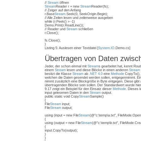
//
Stream
öffnen
Stream
Reader r = new
Stream
Reader(fs);
// Zeiger auf den Anfang
r.Base
Stream
.Seek(0, SeekOrigin.Begin);
// Alle Zeilen lesen und zeilenweise ausgeben
while (r.Peek() > -1)
Demo.Print(r.ReadLine());
// Reader und
Stream
schließen
r.Close();
fs.Close();
}
Listing 5: Auslesen einer Textdatei [
System.IO
.Demo.cs]
Übertragen von Daten zwis
Jeder, der schon einmal mit
Stream
s gearbeitet hat, kennt Rou
einem
Stream
lesen und diese Blöcke in einen anderen
Stream
besitzt die Klasse
Stream
ab
.NET 4.0
eine
Methode
CopyTo(),
welchen die Daten gesendet werden sollen, entgegennimmt. Ei
nimmt zusätzlich eine Blockgröße in Byte entgegen. Diese gibt 
übertragenden Blöcke sein sollen. Der Standardwert wurde hierfü
9.17 zeigt ein Beispiel für den Einsatz dieser
Methode
. Dieses 
input gelesenen Daten in den
Stream
output.
public static void Copy
Stream
Sample()
{
File
Stream
input;
File
Stream
output;
using (input = new File
Stream
(@”c:\temp\a.txt”, FileMode.Open
{
using (output = new File
Stream
(@”c:\temp\b.txt”, FileMode.Cr
{
input.CopyTo(output);
}
}