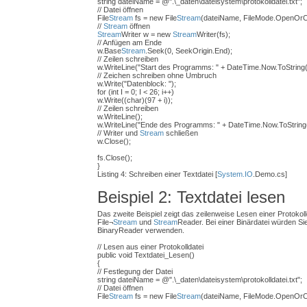
string dateiName = @".\_daten\dateisystem\protokolldatei.txt";
// Datei öffnen
File
Stream
fs = new File
Stream
(dateiName, FileMode.OpenOrCr
//
Stream
öffnen
Stream
Writer w = new
Stream
Writer(fs);
// Anfügen am Ende
w.Base
Stream
.Seek(0, SeekOrigin.End);
// Zeilen schreiben
w.WriteLine("Start des Programms: " + DateTime.Now.ToString(
// Zeichen schreiben ohne Umbruch
w.Write("Datenblock: ");
for (int I = 0; I < 26; i++)
w.Write((char)(97 + i));
// Zeilen schreiben
w.WriteLine();
w.WriteLine("Ende des Programms: " + DateTime.Now.ToString(
// Writer und
Stream
schließen
w.Close();
fs.Close();
}
Listing 4: Schreiben einer Textdatei [
System.IO
.Demo.cs]
Beispiel 2: Textdatei lesen
Das zweite Beispiel zeigt das zeilenweise Lesen einer Protokolld
File¬
Stream
und
Stream
Reader. Bei einer Binärdatei würden Si
BinaryReader verwenden.
// Lesen aus einer Protokolldatei
public void Textdatei_Lesen()
{
// Festlegung der Datei
string dateiName = @".\_daten\dateisystem\protokolldatei.txt";
// Datei öffnen
File
Stream
fs = new File
Stream
(dateiName, FileMode.OpenOrCr