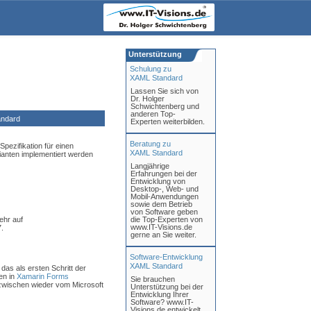
Unterstützung
Schulung zu
XAML Standard
Lassen Sie sich von
Dr. Holger
Schwichtenberg und
anderen Top-
ndard
Experten weiterbilden.
Beratung zu
pezifikation für einen
XAML Standard
anten implementiert werden
Langjährige
Erfahrungen bei der
Entwicklung von
Desktop-, Web- und
Mobil-Anwendungen
sowie dem Betrieb
von Software geben
ehr auf
die Top-Experten von
www.IT-Visions.de
.
gerne an Sie weiter.
Software-Entwicklung
XAML Standard
, das als ersten Schritt der
n in
Xamarin Forms
Sie brauchen
nzwischen wieder vom Microsoft
Unterstützung bei der
Entwicklung Ihrer
Software? www.IT-
Visions.de entwickelt