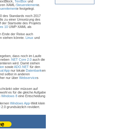
TextBlock,
TextBox
und
baren XAML-
Steuerelement
e.
euerelement
e festgelegt.
1.0 des Standards noch 2017
. Bis zu einer Umsetzung des
 der Startseite des Projekts
ws 10
UWP-XAML als
m Ende der Reise auch
n stehen könnte.
Linux
und
gegeben, dass noch im Laufe
 neben
.NET Core 2.0
auch die
ntieren wird. Damit stehen
ion
sowie
ADO.NET
für den
sal App
nur lokale
Datenbank
en
d selbst in anderen
sher nur über
Webservice
s
schränkt oder müssen auf
wohl es für die gleiche Aufgabe
n
Windows 8
eine Entscheidung
odernen
Windows App
-Welt klein
d
2.0 grundsätzlich revidiert.
ee