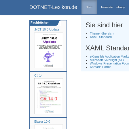
DOTNET-Lexikon.de
Start
Neueste Einträge
Fachbücher
Sie sind hier
.NET 10.0 Update
Themenübersicht
XAML Standard
XAML Standa
eXtensible Application Mar
Microsoft Silverlight (SL)
Windows Presentation Foun
Xamarin.Forms
C# 14
Blazor 10.0