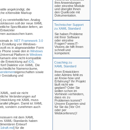
Ihre Anwendungen
oder einzelne Module
und übergibt Ihnen
attle angekündigt, die
den Quellcode mit
che eXtensible Markup
Dokumentation.
 zu vereinheitlichen. Analog
Basisklassen soll der neue XAML
Technischer Support
eitliche Spezifikation liefern, an
zu XAML Standard
 Entwickler
ormen austauschen kann.
Sie haben Probleme
mit Ihrer Software
oder einzelne
rstmals in
.NET Framework 3.0
Fragen? www.IT-
die Erstellung von Windows-
Visions.de hilft Ihnen
soft es in abgewandelter Form
schnell und
ows Phone sowie den in
Windows
kompetent.
Universal Platform in
Windows
amarin eine nicht-kompatible
r die Entwicklung auf
iOS
,
Coaching zu
 fünf Dialekte von XAML. Die
XAML Standard
erschiedliche Namensräume,
Ihren Entwicklern
uerelement
eigenschaften sowie
oder Admins fehlt es
r Gestaltung und
an Know-how und
Erfahrung? Ihr Projekt
läuft nicht wie
geplant? Oder Sie
wollen schon im
XAML, weil sie nicht
Vorhinein verhindern,
ntliche Veränderungen auf
dass es zu
-Entwicklung mit XAML muss
Problemen kommt?
allel pflegen. Damit ist XAML
Unsere Experten sind
 Web, sondern zunehmen auch
für Sie da (Vor Ort
oder per
Webkonferenz)!
ensteuern mit dem XAML
n des XAML-Standards haben
rudimentären Entwurf
v1draft.md
] für die