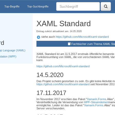
Top-Begriffe
Top-Suchbegriffe
XAML Standard
Eintrag zuletzt aktualisiert am: 14.05.2020
siehe auch
https://github.com/Microsoft/xaml-standard
rd
Fachbücher zum Thema XAML Sta
kup Language (XAML)
XAML Standard ist am 11.5.2017 erstmals öffentliche benannte S
dation (WPF)
Funktionsumfang von XAML, die von verschiedenen XAML-Vari
kann.
https://github.com/Microsoft/xaml-standard
14.5.2020
Das Projekt scheint gestorben zu sein. Es gibt keine Aktivität m
https://github.com/Microsoft/xaml-standard
seit November 2017
17.11.2017
Im November 2017 erschien das Paket "
Xamarin.Forms
.Alias"
Vereinheitlichung die Verwendung von
WPF
-
Steuerelement
name
ermöglichte. Leider ist das das Paket "
Xamarin.Forms
.Alias" i
Server verschwunden.