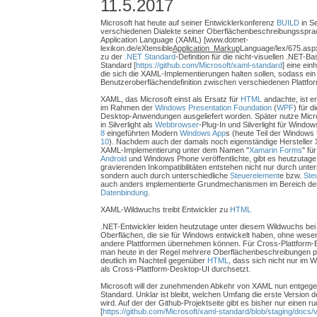
11.5.2017
Microsoft hat heute auf seiner Entwicklerkonferenz
BUILD
in Se
verschiedenen Dialekte seiner Oberflächenbeschreibungsspra
Application Language (XAML) [www.dotnet-
lexikon.de/eXtensible
Application_Markup
Language/lex/675.aspx]
zu der
.NET Standard
-Definition für die nicht-visuellen .NET-
Standard [
https://github.com/Microsoft/xaml-standard
] eine einh
die sich die XAML-Implementierungen halten sollen, sodass ein
Benutzeroberflächendefinition zwischen verschiedenen Plattf
XAML, das Microsoft einst als Ersatz für
HTML
andachte, ist e
im Rahmen der
Windows Presentation Foundation
(
WPF
) für 
Desktop-Anwendungen ausgeliefert worden. Später nutze Micro
in Silverlight als
Webbrowser
-Plug-In und Silverlight für Wind
8
eingeführten Modern
Windows App
s (heute Teil der Windows 
10
). Nachdem auch der damals noch eigenständige Hersteller X
XAML-Implementierung unter dem Namen "
Xamarin Forms
" fü
Android
und Windows Phone veröffentlichte, gibt es heutzutage
gravierenden Inkompatibilitäten entstehen nicht nur durch unt
sondern auch durch unterschiedliche
Steuerelement
e bzw.
Ste
auch anders implementierte Grundmechanismen im Bereich de
Datenbindung
.
XAML-Wildwuchs treibt Entwickler zu
HTML
.NET-Entwickler leiden heutzutage unter diesem Wildwuchs bei 
Oberflächen, die sie für Windows entwickelt haben, ohne wese
andere Plattformen übernehmen können. Für Cross-Plattform
man heute in der Regel mehrere Oberflächenbeschreibungen par
deutlich im Nachteil gegenüber
HTML
, dass sich nicht nur im
als Cross-Plattform-Desktop-UI durchsetzt.
Microsoft will der zunehmenden Abkehr von XAML nun entgeg
Standard. Unklar ist bleibt, welchen Umfang die erste Versio
wird. Auf der der Github-Projektseite gibt es bisher nur einen 
[
https://github.com/Microsoft/xaml-standard/blob/staging/docs/