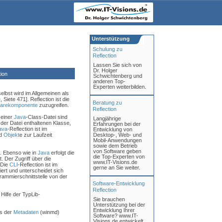
Unterstützung
Schulung zu
Reflection
Lassen Sie sich von
Dr. Holger
ion
Schwichtenberg und
anderen Top-
Experten weiterbilden.
lbst wird im Allgemeinen als
e
, Siete 471]. Reflection ist die
Beratung zu
warekomponente
zuzugreifen.
Reflection
 einer
Java
-Class-Datei sind
Langjährige
er Datei enthaltenen Klasse,
Erfahrungen bei der
ava
-Reflection ist im
Entwicklung von
nd
Objekt
e zur Laufzeit
Desktop-, Web- und
Mobil-Anwendungen
sowie dem Betrieb
von Software geben
. Ebenso wie in
Java
erfolgt die
die Top-Experten von
. Der Zugriff über die
www.IT-Visions.de
 Die
CLI
-Reflection ist im
gerne an Sie weiter.
siert und unterscheidet sich
rammierschnittstelle von der
Software-Entwicklung
Reflection
Hilfe der TypLib-
Sie brauchen
Unterstützung bei der
Entwicklung Ihrer
is der
Metadaten
(winmd)
Software? www.IT-
Visions.de entwickelt