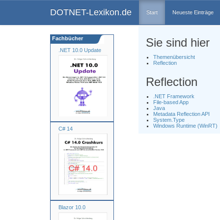
DOTNET-Lexikon.de
Start
Neueste Einträge
Fachbücher
Sie sind hier
.NET 10.0 Update
Themenübersicht
Reflection
Reflection
.NET Framework
File-based App
Java
Metadata Reflection API
System.Type
Windows Runtime (WinRT)
C# 14
Blazor 10.0