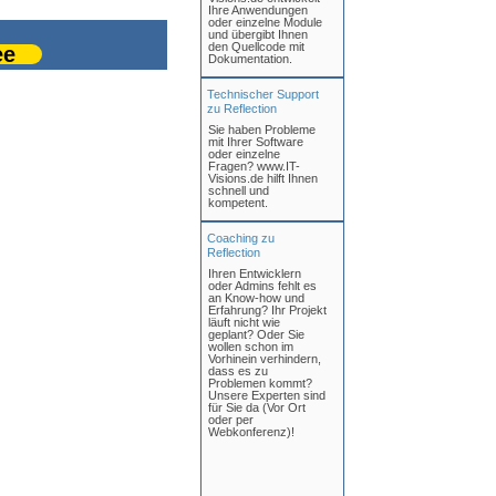
Ihre Anwendungen
oder einzelne Module
und übergibt Ihnen
den Quellcode mit
ee
Dokumentation.
Technischer Support
zu Reflection
Sie haben Probleme
mit Ihrer Software
oder einzelne
Fragen? www.IT-
Visions.de hilft Ihnen
schnell und
kompetent.
Coaching zu
Reflection
Ihren Entwicklern
oder Admins fehlt es
an Know-how und
Erfahrung? Ihr Projekt
läuft nicht wie
geplant? Oder Sie
wollen schon im
Vorhinein verhindern,
dass es zu
Problemen kommt?
Unsere Experten sind
für Sie da (Vor Ort
oder per
Webkonferenz)!