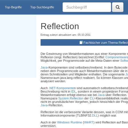
Top-Begriffe
Top-Suchbegriffe
Reflection
Eintrag zuletzt aktualisiert am: 05.10.2011
Fachbücher zum Thema Reflect
Die Gewinnung von Metainformationen aus einer Komponente se
Reflexion (engl. Reflection) bezeichnet [Griffel:
Componentwar
Möglichkeit, per Programmcode auf die Meta-Daten einer
Soft
Java
-Komponenten sind selbstbeschreibend. In dem Bytecode
neben dem Programmcode auch Metainformationen über die in d
deren Schnittstellen und Mitglieder enthalten. Die sogennante
J
Namensraum java.lang.reflect realisiert. So können Klassen u
analysiert werden.
Auch
.NET-Komponente
n sind automatisch selbstbeschreibend
Beschreibung nicht in
IDL
, sondern in einem propietären Format
Metainformationen erfolgt ebenso wie bei
Java
über Reflection.
Namespace
System.Reflection
der
CLI
-Klassenbibliothek reali
nicht im grundsätzlichen Vorgehen, jedoch hinsichtlich der Prog
Java
-Reflection.
Reflection ist die verbesserte Variante dessen, was in COM mit 
Informationskomponente (TLBINF32.
DLL
) möglich war.
Auch in der
Windows Runtime
(
WinRT
) wird Reflection auf Bas
unterstützt.