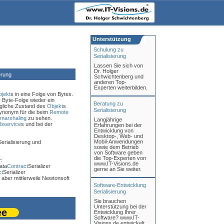
Unterstützung
Schulung zu
Serialisierung
Lassen Sie sich von
Dr. Holger
erung
Schwichtenberg und
anderen Top-
Experten weiterbilden.
jekt
s in eine Folge von Bytes.
 Byte-Folge wieder ein
Beratung zu
ngliche Zustand des
Objekt
s
Serialisierung
synonym für die beim
Remote
marshaling
zu sehen.
Langjährige
bservice
s und bei der
Erfahrungen bei der
Entwicklung von
Desktop-, Web- und
Mobil-Anwendungen
Serialisierung und
sowie dem Betrieb
von Software geben
die Top-Experten von
:
www.IT-Visions.de
ata
Contract
Serializer
gerne an Sie weiter.
ct
Serializer
 aber mittlerweile Newtonsoft
Software-Entwicklung
Serialisierung
Sie brauchen
Unterstützung bei der
ee
Entwicklung Ihrer
Software? www.IT-
Visions.de entwickelt