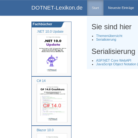
DOTNET-Lexikon.de
Start
Neueste Einträge
Fachbücher
Sie sind hier
.NET 10.0 Update
Themenübersicht
Serialisierung
Serialisierung
ASP.NET Core WebAPI
JavaScript Object Notation
C# 14
Blazor 10.0