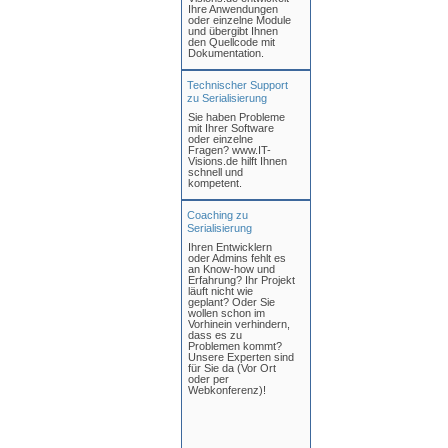
Ihre Anwendungen
oder einzelne Module
und übergibt Ihnen
den Quellcode mit
Dokumentation.
Technischer Support
zu Serialisierung
Sie haben Probleme
mit Ihrer Software
oder einzelne
Fragen? www.IT-
Visions.de hilft Ihnen
schnell und
kompetent.
Coaching zu
Serialisierung
Ihren Entwicklern
oder Admins fehlt es
an Know-how und
Erfahrung? Ihr Projekt
läuft nicht wie
geplant? Oder Sie
wollen schon im
Vorhinein verhindern,
dass es zu
Problemen kommt?
Unsere Experten sind
für Sie da (Vor Ort
oder per
Webkonferenz)!