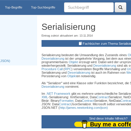
Top-Begriffe
Top-Suchbegriffe
Serialisierung
Eintrag zuletzt aktualisiert am: 13.11.2014
Fachbücher zum Thema Serialisi
Serialisierung bedeutet die Umwandlung des Zustands eines
Ob
Deserialisierung
ist der umgekehrte Vorgang, bei dem aus einer
 (JSON)
programmierbares
Objekt
erzeugt wird. Dabei wird der ursprü
wiederhergestellt. Serialisierung und
Deserialisierung
sind als 
Procedure Call
(
RPC
) verwendeten Begriffe Marshaling und
Un
Serialisierung und
Deserialisierung
ist auch im Rahmen von
We
Persistierung von
Objekt
en notwendig.
Als "Serializer" wird eine Klasse oder Funktion bezeichnet, die 
Deserialisierung
vornimmt.
Im
.NET Framework
gibt es mehrere unterschiedliche Serializer
XML
-Serialisierung: XmlSerializer, Data
Contract
Serializer, NetD
Binär: Binary
Formatter
, Data
Contract
Serializer, NetData
Contra
JSON: Data
Contract
JsonSerializer. Microsoft selbst verwendet
JSON.NET (
http://james.newtonking.com/json)
Sind diese Inhalte hilfreich?
Buy me a coff