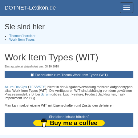
DOTNET-Lexikon.de
Toggle
navigat
Sie sind hier
Themenübersicht
Work Item Types
Work Item Types (WIT)
Eintrag zuletzt aktualisiert am: 08.10.2018
Fachbücher zum Thema Work Item Types (WIT)
Azure DevOps
(
TFS
/
VSTS
) bietet in der Aufgabenverwaltung mehrere Aufgabentypen,
alias Work Item Types (WIT). Die verfügbaren WIT sind abhängig von dem gewählten
Prozessmodell, z.B. bei
Scrum
gibt es: Epic, Feature, Product Backlog Iten, Task,
Impediment und Bug.
Man kann selbst eigene WIT mit Eigenschaften und Zuständen definieren.
Sind diese Inhalte hilfreich?
Buy me a coffee