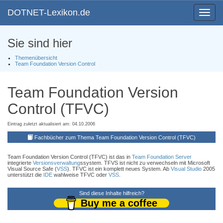
DOTNET-Lexikon.de
Toggle
navigat
Sie sind hier
Themenübersicht
Team Foundation Version Control
Team Foundation Version
Control (TFVC)
Eintrag zuletzt aktualisiert am: 04.10.2006
Fachbücher zum Thema Team Foundation Version Control (TFVC)
Team Foundation Version Control (TFVC) ist das in
Team Foundation Server
integrierte
Versionsverwaltung
ssystem. TFVS ist nicht zu verwechseln mit Microsoft
Visual Source Safe (
VSS
). TFVC ist ein komplett neues System. Ab
Visual Studio
2005
unterstützt die
IDE
wahlweise TFVC oder
VSS
.
Sind diese Inhalte hilfreich?
Buy me a coffee