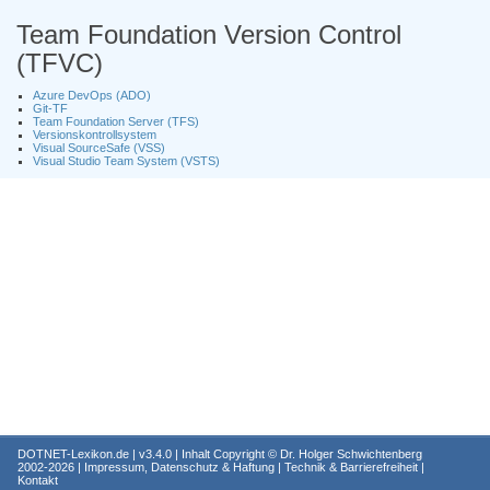
Team Foundation Version Control
(TFVC)
Azure DevOps (ADO)
Git-TF
Team Foundation Server (TFS)
Versionskontrollsystem
Visual SourceSafe (VSS)
Visual Studio Team System (VSTS)
DOTNET-Lexikon.de
| v3.4.0 | Inhalt Copyright ©
Dr. Holger Schwichtenberg
2002-2026 |
Impressum, Datenschutz & Haftung
|
Technik & Barrierefreiheit
|
Kontakt