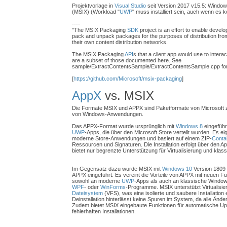
Projektvorlage in
Visual Studio
seit Version 2017 v15.5: Window
(MSIX) (Workload "
UWP
" muss installiert sein, auch wenn es 
----
"The MSIX Packaging
SDK
project is an effort to enable develo
pack and unpack packages for the purposes of distribution from 
their own content distribution networks.
The MSIX Packaging
API
s that a client app would use to inter
are a subset of those documented here. See
sample/ExtractContentsSample/ExtractContentsSample.cpp for a
[
https://github.com/Microsoft/msix-packaging
]
AppX
vs. MSIX
Die Formate MSIX und APPX sind Paketformate von Microsoft zur
von Windows-Anwendungen.
Das APPX-Format wurde ursprünglich mit
Windows 8
eingeführ
UWP
-Apps, die über den Microsoft Store verteilt wurden. Es eig
moderne Store-Anwendungen und basiert auf einem ZIP-
Conta
Ressourcen und Signaturen. Die Installation erfolgt über den 
bietet nur begrenzte Unterstützung für Virtualisierung und kl
Im Gegensatz dazu wurde MSIX mit
Windows 10
Version 1809 
APPX eingeführt. Es vereint die Vorteile von APPX mit neuen Fu
sowohl an moderne
UWP
-Apps als auch an klassische Windo
WPF
- oder
WinForms
-Programme. MSIX unterstützt Virtualisie
Dateisystem
(VFS), was eine isolierte und saubere Installation 
Deinstallation hinterlässt keine Spuren im System, da alle Änd
Zudem bietet MSIX eingebaute Funktionen für automatische Up
fehlerhaften Installationen.