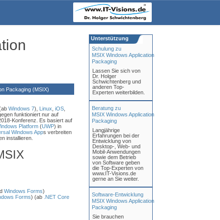
Unterstützung
tion
Schulung zu
MSIX Windows Application
Packaging
Lassen Sie sich von
Dr. Holger
Schwichtenberg und
anderen Top-
on Packaging (MSIX)
Experten weiterbilden.
Beratung zu
 (ab
Windows 7
),
Linux
,
iOS
,
en funktioniert nur auf
MSIX Windows Application
018-Konferenz. Es basiert auf
Packaging
indows Platform
(
UWP
) in
Langjährige
ersal Windows App
s verbreiten
Erfahrungen bei der
installieren.
Entwicklung von
Desktop-, Web- und
MSIX
Mobil-Anwendungen
sowie dem Betrieb
von Software geben
die Top-Experten von
www.IT-Visions.de
gerne an Sie weiter.
d
Windows Forms
)
Software-Entwicklung
ndows Forms
) (ab
.NET Core
MSIX Windows Application
Packaging
Sie brauchen