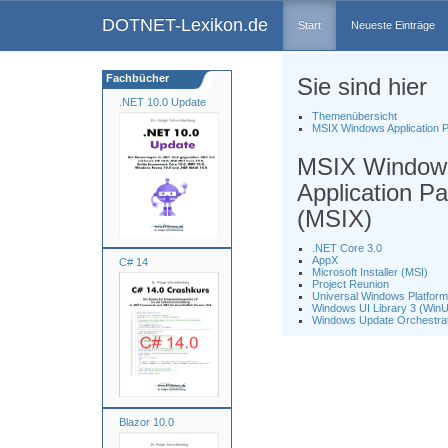
DOTNET-Lexikon.de
Start
Neueste Einträge
Fachbücher
Sie sind hier
.NET 10.0 Update
Themenübersicht
MSIX Windows Application 
MSIX Window
Application P
(MSIX)
.NET Core 3.0
AppX
C# 14
Microsoft Installer (MSI)
Project Reunion
Universal Windows Platfor
Windows UI Library 3 (WinU
Windows Update Orchestrat
Blazor 10.0