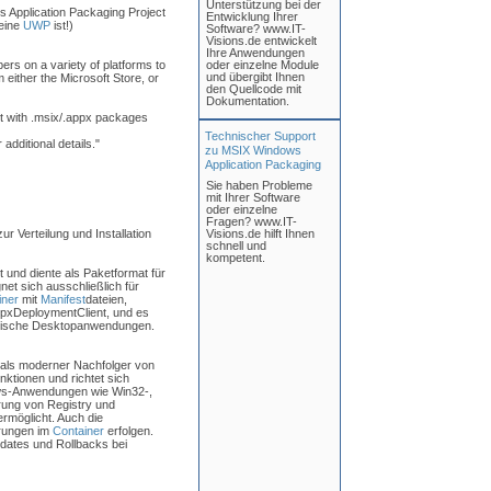
Unterstützung bei der
s Application Packaging Project
Entwicklung Ihrer
keine
UWP
ist!)
Software? www.IT-
Visions.de entwickelt
Ihre Anwendungen
pers on a variety of platforms to
oder einzelne Module
und übergibt Ihnen
either the Microsoft Store, or
den Quellcode mit
Dokumentation.
act with .msix/.appx packages
Technischer Support
dditional details."
zu MSIX Windows
Application Packaging
Sie haben Probleme
mit Ihrer Software
oder einzelne
Fragen? www.IT-
 Verteilung und Installation
Visions.de hilft Ihnen
schnell und
kompetent.
t und diente als Paketformat für
net sich ausschließlich für
iner
mit
Manifest
dateien,
AppxDeploymentClient, und es
assische Desktopanwendungen.
als moderner Nachfolger von
nktionen und richtet sich
ws-Anwendungen wie Win32-,
rung von Registry und
ermöglicht. Auch die
erungen im
Container
erfolgen.
dates und Rollbacks bei