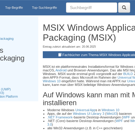
Top-Begriffe
Top-Suchbegriffe
MSIX Windows Applica
Packaging (MSIX)
Packaging
Eintrag zuletzt aktualisiert am: 20.06.2025
s
Fachbücher zum Thema MSIX Windows Applicati
ackaging
MSIX ist ein plattformneutrales Installationsformat für Windows
macOS,
Android
und Browser-Anwendungen. Das alte MSI hingeg
Windows. MSIX wurde erstmal groß vorgestellt auf der
BUILD
2
dem APPX-Format, dass Microsoft im Rahmen der
Universal W
Windows 10
eingeführt hatte. Während man mit APPX nur
Univ
kann, kann man über MSIX beliebige Windows-Anwendungsarten 
m (UWP)
Auf Windows kann man mit 
I3)
ion Platform
installieren
Moderne Windows
Universal App
s in
Windows 10
Apps, die auf der
Windows UI Library 3
(
WinUI3
) basieren
.NET Framework
-basierte Desktop-Anwendungen (
WPF
un
.NET (Core)-basierte Desktop-Anwendungen (
WPF
und
Wi
3.0
)
alte Win32-Anwendungen (z.B. in C++ geschrieben)