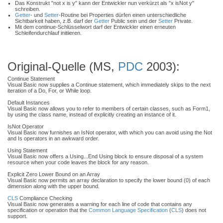
Das Konstrukt "not x is y" kann der Entwickler nun verkürzt als "x isNot y"
schreiben.
Getter
- und
Setter
-Routine bei Properties dürfen einen unterschiedliche
Sichtbarkeit haben, z.B. darf der
Getter
Public sein und der
Setter
Private.
Mit dem continue-Schlüsselwort darf der Entwickler einen erneuten
Schleifendurchlauf initiieren.
Original-Quelle (MS,
PDC
2003):
Continue Statement
Visual Basic now supplies a Continue statement, which immediately skips to the next
iteration of a Do, For, or While loop.
Default Instances
Visual Basic now allows you to refer to members of certain classes, such as Form1,
by using the class name, instead of explicitly creating an instance of it.
IsNot Operator
Visual Basic now furnishes an IsNot operator, with which you can avoid using the Not
and Is operators in an awkward order.
Using Statement
Visual Basic now offers a Using...End Using block to ensure disposal of a system
resource when your code leaves the block for any reason.
Explicit Zero Lower Bound on an Array
Visual Basic now permits an array declaration to specify the lower bound (0) of each
dimension along with the upper bound.
CLS
Compliance Checking
Visual Basic now generates a warning for each line of code that contains any
specification or operation that the
Common Language Specification
(
CLS
) does not
support.