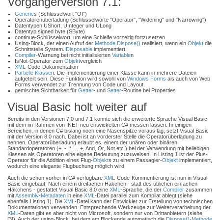
Vorgängerversion 7.1:
Generic
s (Schlüsselwort "Of")
Operatorenüberladung (Schlüsselworte "Operator", "Widening" und "Narrowing")
Datentypen UShort, UInteger und ULong
Datentyp signed byte (SByte)
continue-Schlüsselwort, um eine Schleife vorzeitig fortzusetzen
Using-Block, der einen Aufruf der
Methode
Dispose()
realisiert, wenn ein
Objekt
die
Schnittstelle System.
IDisposable
implementiert.
Compiler
-Warnung bei nicht initialisierten
Variable
n
IsNot-Operator zum
Objekt
vergleich
XML
-Code-Dokumentation
Partielle Klasse
n: Die Implementierung einer Klasse kann in mehrere Dateien
aufgeteilt sein. Diese Funktion wird sowohl von
Windows Forms
als auch von Web
Forms verwendet zur Trennung von Code und Layout.
gemischte Sichtbarkeit für
Getter
- und
Setter
-Routine bei Properties
Visual Basic holt weiter auf
Bereits in den Versionen 7.0 und 7.1 konnte sich die erweiterte Sprache Visual Basic
mit dem im Rahmen von .NET neu entwickelten C# messen lassen. In einigen
Bereichen, in denen C# bislang noch eine Nasenspitze voraus lag, setzt Visual Basic
mit der Version 8.0 nach. Dabei ist an vorderster Stelle die Operatorüberladung zu
nennen. Operatorüberladung erlaubt es, einem der unären oder binären
Standardoperatoren (+, -, *, =, +, And, Or, Not etc.) bei der Verwendung mit beliebigen
Klassen als Operatoren eine eigene Bedeutung zuzuweisen. In Listing 1 ist der Plus-
Operator für die Addition eines Flug-
Objekt
s zu einem Passagier-
Objekt
implementiert,
wodurch eine elegante Flugbuchung möglich wird.
Auch die schon vorher in C# verfügbare
XML
-Code-Kommentierung ist nun in Visual
Basic eingebaut. Nach einem dreifachen Häkchen - statt des üblichen einfachen
Häkchens - gestattet Visual Basic 8.0 eine
XML
-Sprache, die der
Compiler
zusammen
mit
Assembly
-
Metadaten
in eine
XML
-Datei parallel zum Kompilat ablegt (siehe
ebenfalls Listing 1). Die
XML
-Datei kann der Entwickler zur Erstellung von technischen
Dokumentationen verwenden. Entsprechende Werkzeuge zur Weiterverarbeitung der
XML
-Daten gibt es aber nicht von Microsoft, sondern nur von Drittanbietern (siehe
[3]). Auch der using-Block, bei dem am Blockende automatisch die
Dispose()
-
Methode