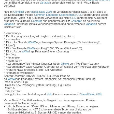
der im Blockkopf deklarieren
Variable
n aufgerufen wird, ist nun in Visual Basic
verfügbar.
Neu im
Compiler
von
Visual Basic 2005
im Vergleich zu Visual Basic 7.x ist, dass er
die Kompatibilität mit der
Common Language Specification
(
CLS
) überprüft und warnt,
wenn man Typen (z.B. UInteger) verwendet, die nicht
CLS
-konform sind. Außerdem
prüft der Visual Basic-
Compiler
nun genau wie der C#-
Compiler
, ob deklarierte
Variable
n überhaupt jemals verwendet werden und ob verwendete
Variable
n bereits
initialisiert sind.
''' <summary>
''' Die Buchung eines Flug ist möglich mit dem Operator +.
''' <example>
''' Dim p As New de.
WWW
ings.PassagierSystem.Passagier("Schwichtenberg",
"Holger")
''' Dim f As New de.
WWW
ings.Flug("100", "Essen/Mühlheim", "")
''' Dim b As de.
WWW
ings.PassagierSystem.Buchung
''' b = f + p
''' </example>
''' </summary>
''' <param name="flug">Erster Operator ist ein
Objekt
vom Typ Flug.</param>
''' <param name="pass">Zweiter Operator ist ein Objekz vom Typ Passagier</param>
''' <returns>Das Ergebnis ist ein Flug-</returns>
''' <remarks></remarks>
Shared Operator +(ByVal Flug As Flug, ByVal Pass As
de.
WWW
ings.PassagierSystem.Passagier) As PassagierSystem.Buchung
Pass.Buchen(Flug)
Dim b As New PassagierSystem.Buchung(Flug, Pass)
Return b
End Operator
Listing 1: Operatorüberladung und
XML
-Code-Kommentare in
Visual Basic 2005
Visual Basic 8.0 enthält weitere, im Vergleich zu den vorgenannten Punkten
unwesentliche Neuerungen:
für die Datentypen SByte, UShort, UInteger und ULong gibt es nun eigene
Schlüsselwörter. In .NET 1.x konnten diese Typen nur direkt aus der
Klasssenbibliothek (z.B. System.UInt32) verwendet werden.