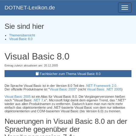
DOTNET-Lexikon.de
Toggle
navigat
Sie sind hier
Themenübersicht
Visual Basic 8.0
Visual Basic 8.0
Eintrag zuletzt aktualisiert am: 20.12.2005
Fachbücher zum Thema Visual Basic 8.0
Die Sprache Visual Basic ist in der Version 8.0 Teil des
.NET Framework 2.0
.
Der offizielle Produktname ist "
Visual Basic 2005
" (nicht
Visual Basic .NET 2005
)
Visual Basic 2005
ist ein Alias für Visual Basic 8.0. Die Vorgängerversionen hießen
noch "Visual Basic
.NET 7
.x". Microsoft folgt damit dem eigenen Trend, das ".NET"
wieder aus allen Produktnamen zu entfernen. Dadurch kann man nun nicht mehr
einfach das objektorientierte und .NET-basierte Visual Basic von dem nur teilweise
objektorientierten und COM-basierten Visual Basic (bis Version 6.0) zu trennen.
Neuerungen in Visual Basic 8.0 an der
Sprache gegenüber der