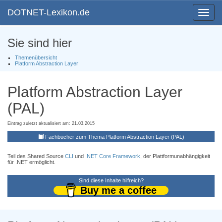
DOTNET-Lexikon.de
Toggle
navigat
Sie sind hier
Themenübersicht
Platform Abstraction Layer
Platform Abstraction Layer
(PAL)
Eintrag zuletzt aktualisiert am: 21.03.2015
Fachbücher zum Thema Platform Abstraction Layer (PAL)
Teil des Shared Source
CLI
und
.NET Core Framework
, der Plattformunabhängigkeit
für .NET ermöglicht.
Sind diese Inhalte hilfreich?
Buy me a coffee