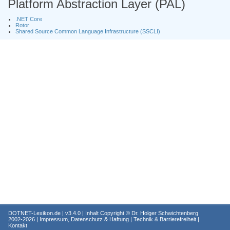
Platform Abstraction Layer (PAL)
.NET Core
Rotor
Shared Source Common Language Infrastructure (SSCLI)
DOTNET-Lexikon.de
| v3.4.0 | Inhalt Copyright ©
Dr. Holger Schwichtenberg
2002-2026 |
Impressum, Datenschutz & Haftung
|
Technik & Barrierefreiheit
|
Kontakt