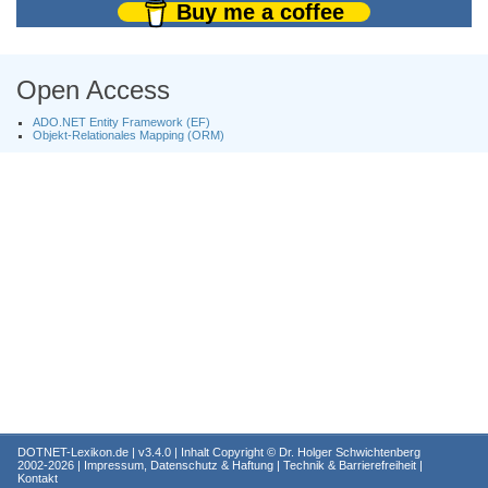
Buy me a coffee
Open Access
ADO.NET Entity Framework (EF)
Objekt-Relationales Mapping (ORM)
DOTNET-Lexikon.de
| v3.4.0 | Inhalt Copyright ©
Dr. Holger Schwichtenberg
2002-2026 |
Impressum, Datenschutz & Haftung
|
Technik & Barrierefreiheit
|
Kontakt