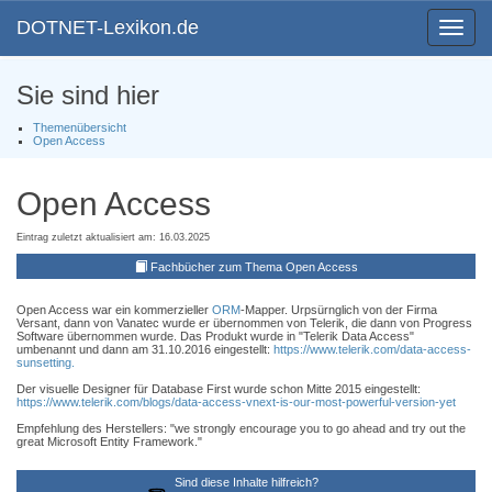
DOTNET-Lexikon.de
Toggle
navigat
Sie sind hier
Themenübersicht
Open Access
Open Access
Eintrag zuletzt aktualisiert am: 16.03.2025
Fachbücher zum Thema Open Access
Open Access war ein kommerzieller
ORM
-Mapper. Urpsürnglich von der Firma
Versant, dann von Vanatec wurde er übernommen von Telerik, die dann von Progress
Software übernommen wurde. Das Produkt wurde in "Telerik Data Access"
umbenannt und dann am 31.10.2016 eingestellt:
https://www.telerik.com/data-access-
sunsetting.
Der visuelle Designer für Database First wurde schon Mitte 2015 eingestellt:
https://www.telerik.com/blogs/data-access-vnext-is-our-most-powerful-version-yet
Empfehlung des Herstellers: "we strongly encourage you to go ahead and try out the
great Microsoft Entity Framework."
Sind diese Inhalte hilfreich?