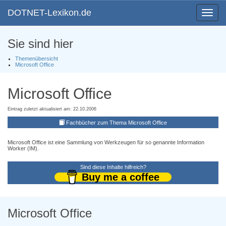
DOTNET-Lexikon.de
Toggle
navigat
Sie sind hier
Themenübersicht
Microsoft Office
Microsoft Office
Eintrag zuletzt aktualisiert am: 22.10.2006
Fachbücher zum Thema Microsoft Office
Microsoft Office ist eine Sammlung von Werkzeugen für so genannte Information
Worker (IM).
Sind diese Inhalte hilfreich?
Buy me a coffee
Microsoft Office