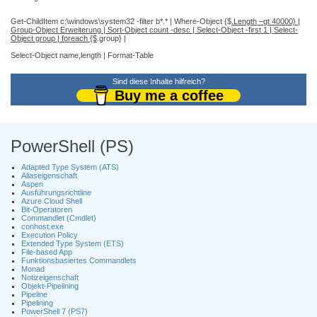
Get-ChildItem c:\windows\system32 -filter b*.* | Where-Object {$
.Length –gt 40000} |
Group-Object Erweiterung | Sort-Object count -desc | Select-Object -first 1 | Select-
Object group | foreach {$
.group} |
Select-Object name,length | Format-Table
Sind diese Inhalte hilfreich?
Buy me a coffee
PowerShell (PS)
Adapted Type System (ATS)
Aliaseigenschaft
Aspen
Ausführungsrichtline
Azure Cloud Shell
Bit-Operatoren
Commandlet (Cmdlet)
conhost.exe
Execution Policy
Extended Type System (ETS)
File-based App
Funktionsbasiertes Commandlets
Monad
Notizeigenschaft
Objekt-Pipelining
Pipeline
Pipelining
PowerShell 7 (PS7)