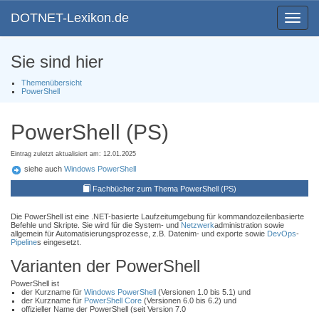
DOTNET-Lexikon.de
Toggle
navigat
Sie sind hier
Themenübersicht
PowerShell
PowerShell (PS)
Eintrag zuletzt aktualisiert am: 12.01.2025
siehe auch
Windows PowerShell
Fachbücher zum Thema PowerShell (PS)
Die PowerShell ist eine .NET-basierte Laufzeitumgebung für kommandozeilenbasierte
Befehle und Skripte. Sie wird für die System- und
Netzwerk
administration sowie
allgemein für Automatisierungsprozesse, z.B. Datenim- und exporte sowie
DevOps
-
Pipeline
s eingesetzt.
Varianten der PowerShell
PowerShell ist
der Kurzname für
Windows PowerShell
(Versionen 1.0 bis 5.1) und
der Kurzname für
PowerShell Core
(Versionen 6.0 bis 6.2) und
offizieller Name der PowerShell (seit Version 7.0