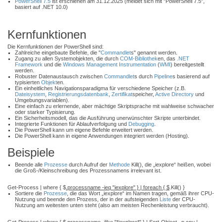
PowerShell 7.5
ist erschienen am 31.12.2025 (meldet sich mit "PowerShell 7.5",
basiert auf .NET 10.0)
Kernfunktionen
Die Kernfunktionen der PowerShell sind:
Zahlreiche eingebaute Befehle, die "
Commandlet
s" genannt werden.
Zugang zu allen Systemobjekten, die durch
COM-Bibliothek
en, das
.NET
Framework
und die
Windows Management Instrumentation
(
WMI
) bereitgestellt
werden.
Robuster Datenaustausch zwischen
Commandlet
s durch
Pipeline
s basierend auf
typisierten
Objekt
en.
Ein einheitliches Navigationsparadigma für verschiedene Speicher (z.B.
Dateisystem
,
Registrierungsdatenbank
,
Zertifikat
speicher,
Active Directory
und
Umgebungsvariablen).
Eine einfach zu erlernende, aber mächtige Skriptsprache mit wahlweise schwacher
oder starker Typisierung.
Ein Sicherheitsmodell, das die Ausführung unerwünschter Skripte unterbindet.
Integrierte Funktionen für Ablaufverfolgung und
Debugging
.
Die PowerShell kann um eigene Befehle erweitert werden.
Die PowerShell kann in eigene Anwendungen integriert werden (Hosting).
Beispiele
Beende alle
Prozesse
durch Aufruf der
Methode
Kill(), die „iexplore“ heißen, wobei
die Groß-/Kleinschreibung des Prozessnamens irrelevant ist.
Get-Process | where { $
.processname -ieq "iexplore" } | foreach { $
.Kill() }
Sortiere die
Prozesse
, die das Wort „iexplore“ im Namen tragen, gemäß ihrer CPU-
Nutzung und beende den Prozess, der in der aufsteigenden
Liste
der CPU-
Nutzung am weitesten unten steht (also am meisten Rechenleistung verbraucht).