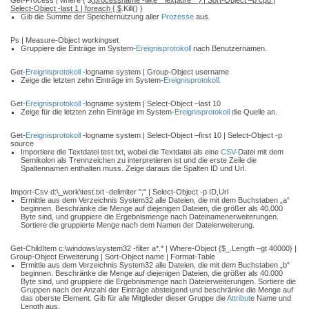
Get-Process | where { $
.processname -ilike "*iexplore*" } | Sort-Object –p cpu |
Select-Object -last 1 | foreach { $
.Kill() }
Gib die Summe der Speichernutzung aller
Prozesse
aus.
Ps | Measure-Object workingset
Gruppiere die Einträge im System-
Ereignisprotokoll
nach Benutzernamen.
Get-
Ereignisprotokoll
-logname system | Group-Object username
Zeige die letzten zehn Einträge im System-
Ereignisprotokoll
.
Get-
Ereignisprotokoll
-logname system | Select-Object –last 10
Zeige für die letzten zehn Einträge im System-
Ereignisprotokoll
die Quelle an.
Get-
Ereignisprotokoll
-logname system | Select-Object –first 10 | Select-Object -p
source
Importiere die Textdatei test.txt, wobei die Textdatei als eine
CSV
-Datei mit dem
Semikolon als Trennzeichen zu interpretieren ist und die erste Zeile die
Spaltennamen enthalten muss. Zeige daraus die Spalten ID und Url.
Import-Csv d:\_work\test.txt -delimiter ";" | Select-Object -p ID,Url
Ermittle aus dem Verzeichnis System32 alle Dateien, die mit dem Buchstaben „a“
beginnen. Beschränke die Menge auf diejenigen Dateien, die größer als 40.000
Byte sind, und gruppiere die Ergebnismenge nach Dateinamenerweiterungen.
Sortiere die gruppierte Menge nach dem Namen der Dateierweiterung.
Get-ChildItem c:\windows\system32 -filter a*.* | Where-Object {$_.Length –gt 40000} |
Group-Object Erweiterung | Sort-Object name | Format-Table
Ermittle aus dem Verzeichnis System32 alle Dateien, die mit dem Buchstaben „b“
beginnen. Beschränke die Menge auf diejenigen Dateien, die größer als 40.000
Byte sind, und gruppiere die Ergebnismenge nach Dateierweiterungen. Sortiere die
Gruppen nach der Anzahl der Einträge absteigend und beschränke die Menge auf
das oberste Element. Gib für alle Mitglieder dieser Gruppe die
Attribut
e Name und
Length aus.