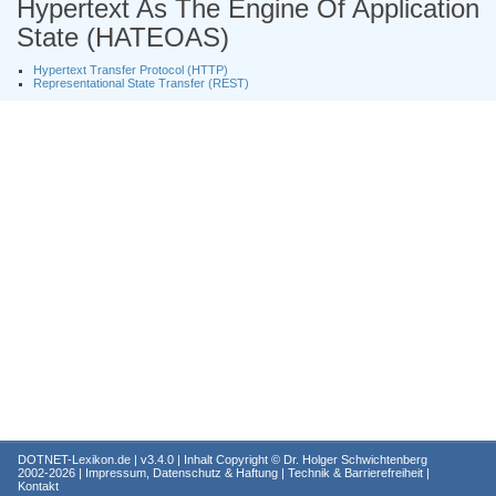
Hypertext As The Engine Of Application
State (HATEOAS)
Hypertext Transfer Protocol (HTTP)
Representational State Transfer (REST)
DOTNET-Lexikon.de
| v3.4.0 | Inhalt Copyright ©
Dr. Holger Schwichtenberg
2002-2026 |
Impressum, Datenschutz & Haftung
|
Technik & Barrierefreiheit
|
Kontakt