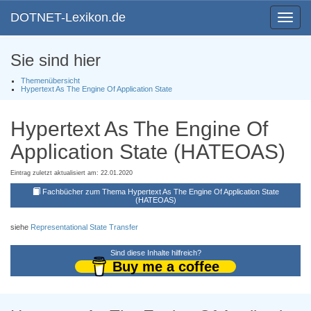
DOTNET-Lexikon.de
Toggle
navigat
Sie sind hier
Themenübersicht
Hypertext As The Engine Of Application State
Hypertext As The Engine Of
Application State (HATEOAS)
Eintrag zuletzt aktualisiert am: 22.01.2020
Fachbücher zum Thema Hypertext As The Engine Of Application State
(HATEOAS)
siehe
Representational State Transfer
Sind diese Inhalte hilfreich?
Buy me a coffee