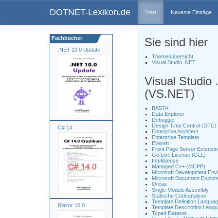
DOTNET-Lexikon.de
Start
Neueste Einträge
Fachbücher
Sie sind hier
.NET 10.0 Update
Themenübersicht
Visual Studio .NET
Visual Studio
(VS.NET)
BASTA
Data Explorer
Debugger
Design Time Control (DTC)
C# 14
Enterprise Architect
Enterprise Template
Everett
Front Page Server Extensi
Go Live License (GLL)
IntelliSense
Managed C++ (MCPP)
Microsoft Development Env
Microsoft Document Explor
Orcas
Single Module Assembly
Statische Codeanalyse
Template Definition Langua
Blazor 10.0
Template Description Lang
Typed Dataset