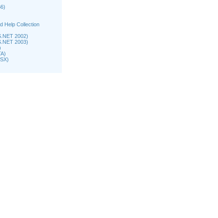
)
B6)
d Help Collection
VS.NET 2002)
VS.NET 2003)
)
TA)
VSX)