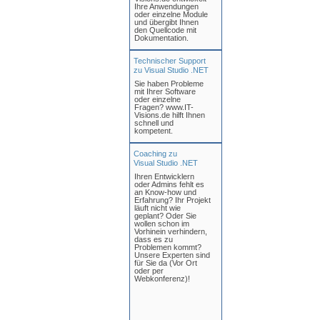
Ihre Anwendungen
oder einzelne Module
und übergibt Ihnen
den Quellcode mit
Dokumentation.
Technischer Support
zu Visual Studio .NET
Sie haben Probleme
mit Ihrer Software
oder einzelne
Fragen? www.IT-
Visions.de hilft Ihnen
schnell und
kompetent.
Coaching zu
Visual Studio .NET
Ihren Entwicklern
oder Admins fehlt es
an Know-how und
Erfahrung? Ihr Projekt
läuft nicht wie
geplant? Oder Sie
wollen schon im
Vorhinein verhindern,
dass es zu
Problemen kommt?
Unsere Experten sind
für Sie da (Vor Ort
oder per
Webkonferenz)!