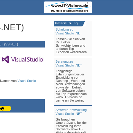
Unterstützung
S.NET)
Schulung zu
Visual Studio .NET
Lassen Sie sich von
Dr. Holger
NET (VS.NET)
Schwichtenberg und
anderen Top-
Experten weiterbilden.
Beratung zu
Visual Studio .NET
Langjährige
Erfahrungen bei der
Entwicklung von
em Namen von
Visual Studio
Desktop-, Web- und
Mobil-Anwendungen
sowie dem Betrieb
von Software geben
die Top-Experten von
www.IT-Visions.de
gerne an Sie weiter.
ee
Software-Entwicklung
Visual Studio .NET
Sie brauchen
Unterstützung bei der
Entwicklung Ihrer
Software? www.IT-
Visions.de entwickelt