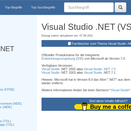
Top-Begriffe
Top-Suchbegriffe
Visual Studio .NET (V
Eintrag zuletzt aktualisiert am: 07.09.2011
Fachbücher zum Thema Visual Studio .
 .NET
Offizieller Produktname für die Integrierte
Entwicklungsumgebung
(
IDE
) von Microsoft ab Version 7.0.
Verfügbare Versionen:
Visual Studio
.NET 2002 alias
Visual Studio
.NET 7.0
Visual Studio
.NET 2003 alias
Visual Studio
.NET 7.1
Hinweis: Microsoft hat in Version 8.0 das Wort ".NET" aus d
wieder entfernt.
ons (FPSE)
Weitere Informationen finden Sie beim Stichwort "
Visual Studio
".
Sind diese Inhalte hilfreich?
ironment (MDE)
Buy me a coff
er (MDE)
ge (TDL)
uage (TDL)