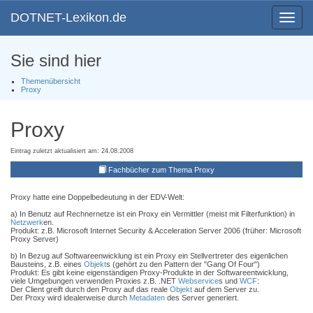
DOTNET-Lexikon.de
Toggle
navigat
Sie sind hier
Themenübersicht
Proxy
Proxy
Eintrag zuletzt aktualisiert am: 24.08.2008
Fachbücher zum Thema Proxy
Proxy hatte eine Doppelbedeutung in der EDV-Welt:
a) In Benutz auf Rechnernetze ist ein Proxy ein Vermittler (meist mit Filterfunktion) in
Netzwerk
en.
Produkt: z.B. Microsoft Internet Security & Acceleration Server 2006 (früher: Microsoft
Proxy Server)
b) In Bezug auf Softwareenwicklung ist ein Proxy ein Stellvertreter des eigenlichen
Bausteins, z.B. eines
Objekt
s (gehört zu den Pattern der "Gang Of Four")
Produkt: Es gibt keine eigenständigen Proxy-Produkte in der Softwareentwicklung,
viele Umgebungen verwenden Proxies z.B. .NET
Webservice
s und
WCF
:
Der Client greift durch den Proxy auf das reale
Objekt
auf dem Server zu.
Der Proxy wird idealerweise durch
Metadaten
des Server generiert.