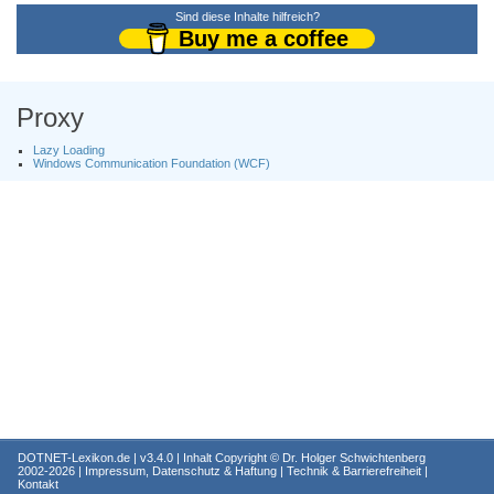
Sind diese Inhalte hilfreich?
Buy me a coffee
Proxy
Lazy Loading
Windows Communication Foundation (WCF)
DOTNET-Lexikon.de
| v3.4.0 | Inhalt Copyright ©
Dr. Holger Schwichtenberg
2002-2026 |
Impressum, Datenschutz & Haftung
|
Technik & Barrierefreiheit
|
Kontakt