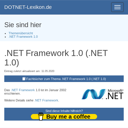
DOTNET-Lexikon.de
Toggle
navigat
Sie sind hier
Themenübersicht
.NET Framework 1.0
.NET Framework 1.0 (.NET
1.0)
Eintrag zuletzt aktualisiert am: 11.05.2020
Fachbücher zum Thema .NET Framework 1.0 (.NET 1.0)
Das
.NET Framework
1.0 ist im Januar 2002
erschienen.
Weitere Details siehe
.NET Framework
.
Sind diese Inhalte hilfreich?
Buy me a coffee