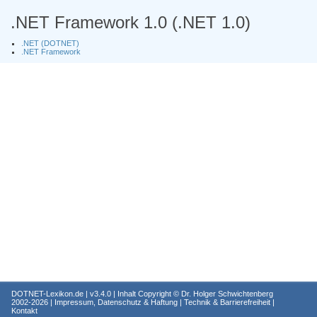
.NET Framework 1.0 (.NET 1.0)
.NET (DOTNET)
.NET Framework
DOTNET-Lexikon.de
| v3.4.0 | Inhalt Copyright ©
Dr. Holger Schwichtenberg
2002-2026 |
Impressum, Datenschutz & Haftung
|
Technik & Barrierefreiheit
|
Kontakt