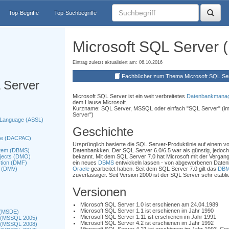
Top-Begriffe
Top-Suchbegriffe
Microsoft SQL Server
Eintrag zuletzt aktualisiert am: 06.10.2016
Fachbücher zum Thema Microsoft SQL S
 Server
Microsoft SQL Server ist ein weit verbreitetes
Datenbankmana
dem Hause Microsoft.
Kurzname: SQL Server, MSSQL oder einfach "SQL Server" (im
Server")
g Language (ASSL)
Geschichte
s
age (DACPAC)
Ursprünglich basierte die SQL Server-Produktlinie auf einem 
tem (DBMS)
Datenbankken. Der SQL Server 6.0/6.5 war als günstig, jedoch 
bjects (DMO)
bekannt. Mit dem SQL Server 7.0 hat Microsoft mit der Vergan
tion (DMF)
ein neues
DBMS
entwickeln lassen - von abgeworbenen Datenb
 (DMV)
Oracle
gearbeitet haben. Seit dem SQL Server 7.0 gilt das
DB
zuverlässiger. Seit Version 2000 ist der SQL Server sehr etablie
Versionen
Microsoft SQL Server 1.0 ist erschienen am 24.04.1989
Microsoft SQL Server 1.1 ist erschienen im Jahr 1990
 (MSDE)
Microsoft SQL Server 1.11 ist erschienen im Jahr 1991
5 (MSSQL 2005)
Microsoft SQL Server 4.2 ist erschienen im Jahr 1992
8 (MSSQL 2008)