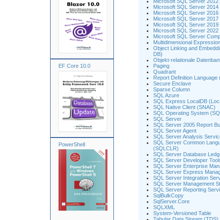
Microsoft SQL Server 201
Microsoft SQL Server 201
Microsoft SQL Server 201
Microsoft SQL Server 201
Microsoft SQL Server 2019
Microsoft SQL Server 2022
Microsoft SQL Server Comp
Multidimensional Expressio
Object Linking and Embedd
DB)
Objekt-relationale Datenb
EF Core 10.0
Paging
Quadrant
Report Definition Language
Secure Enclave
Sparse Column
SQL Azure
SQL Express LocalDB (Loc
SQL Native Client (SNAC)
SQL Operating System (S
SQL Server
SQL Server 2005 Report Bu
SQL Server Agent
SQL Server Analysis Servi
SQL Server Common Langu
PowerShell
(SQLCLR)
SQL Server Database Ledg
SQL Server Developer Too
SQL Server Enterprise Man
SQL Server Express Manag
SQL Server Integration Ser
SQL Server Management St
SQL Server Reporting Serv
SqlBulkCopy
SqlServer.Core
SQLXML
System-Versioned Table
Tabular Data Stream (TDS)