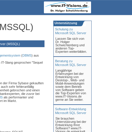
Unterstützung
 (MSSQL)
Schulung zu
Microsoft SQL Server
Lassen Sie sich von
Dr. Holger
erver (MSSQL)
Schwichtenberg und
anderen Top-
Experten weiterbilden.
gementsystem
(
DBMS
) aus
Beratung zu
 IT-Slang gesprochen "Sequel
Microsoft SQL Server
Langjährige
Erfahrungen bei der
Entwicklung von
Desktop-, Web- und
von der Firma Sybase gekauften
Mobil-Anwendungen
auch sehr fehleranfällig
sowie dem Betrieb
von Software geben
genheit gebrochen und einen
die Top-Experten von
ankexperten, die zuvor bei
www.IT-Visions.de
MS
als performanter und
gerne an Sie weiter.
rt im Markt.
Software-Entwicklung
Microsoft SQL Server
Sie brauchen
Unterstützung bei der
Entwicklung Ihrer
Software? www.IT-
Visions.de entwickelt