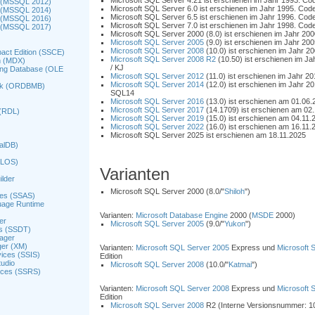
Microsoft SQL Server 4.21 ist erschienen im Jahr 1993. 
2 (MSSQL 2012)
Microsoft SQL Server 6.0 ist erschienen im Jahr 1995. C
4 (MSSQL 2014)
Microsoft SQL Server 6.5 ist erschienen im Jahr 1996. Co
6 (MSSQL 2016)
Microsoft SQL Server 7.0 ist erschienen im Jahr 1998. Co
7 (MSSQL 2017)
Microsoft SQL Server 2000 (8.0) ist erschienen im Jahr 20
Microsoft SQL Server 2005
(9.0) ist erschienen im Jahr 2
Microsoft SQL Server 2008
(10.0) ist erschienen im Jahr 
act Edition (SSCE)
Microsoft SQL Server 2008 R2
(10.50) ist erschienen im Ja
n (MDX)
/ KJ
ing Database (OLE
Microsoft SQL Server 2012
(11.0) ist erschienen im Jahr 2
Microsoft SQL Server 2014
(12.0) ist erschienen im Jahr 2
ank (ORDBMB)
SQL14
Microsoft SQL Server 2016
(13.0) ist erschienen am 01.06.
Microsoft SQL Server 2017
(14.1709) ist erschienen am 02
 (RDL)
Microsoft SQL Server 2019
(15.0) ist erschienen am 04.11.
Microsoft SQL Server 2022
(16.0) ist erschienen am 16.11.
Microsoft SQL Server 2025 ist erschienen am 18.11.2025
alDB)
QLOS)
Varianten
ilder
Microsoft SQL Server 2000 (8.0/"
Shiloh
")
ces (SSAS)
age Runtime
Varianten:
Microsoft Database Engine
2000 (
MSDE
2000)
er
Microsoft SQL Server 2005
(9.0/"
Yukon
")
ls (SSDT)
ager
er (XM)
Varianten:
Microsoft SQL Server 2005
Express und
Microsoft 
vices (SSIS)
Edition
udio
Microsoft SQL Server 2008
(10.0/"
Katmai
")
ices (SSRS)
Varianten:
Microsoft SQL Server 2008
Express und
Microsoft 
Edition
Microsoft SQL Server 2008
R2 (Interne Versionsnummer: 10