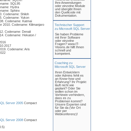
Codename: SQLNT
Ihre Anwendungen
odename: SQL95
oder einzelne Module
dename: Hydra
und übergibt Ihnen
dename: Sphinx
den Quellcode mit
00. Codename: Shiloh
Dokumentation.
005. Codename: Yukon
2008. Codename: Katmai
hr 2010. Codename: Kilimanjaro
Technischer Support
zu Microsoft SQL Server
012. Codename: Denali
Sie haben Probleme
014. Codename: Hekaton /
mit Ihrer Software
oder einzelne
2016
Fragen? www.IT-
.10.2017
Visions.de hilft Ihnen
2019. Codename: Aris
schnell und
2022
kompetent.
Coaching zu
Microsoft SQL Server
Ihren Entwicklern
oder Admins fehlt es
an Know-how und
Erfahrung? Ihr Projekt
läuft nicht wie
geplant? Oder Sie
wollen schon im
Vorhinein verhindern,
dass es zu
Problemen kommt?
SQL Server 2005
Compact
Unsere Experten sind
für Sie da (Vor Ort
oder per
Webkonferenz)!
SQL Server 2008
Compact
.5)