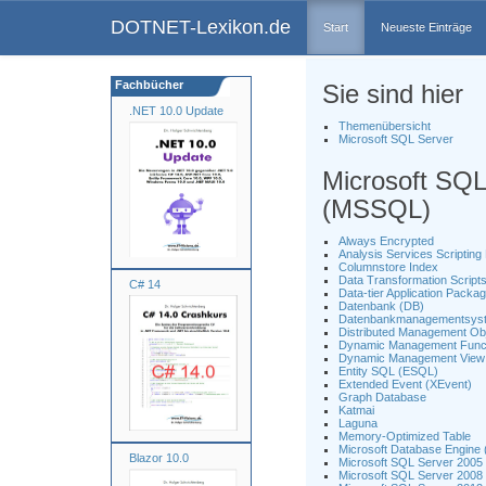
DOTNET-Lexikon.de
Start
Neueste Einträge
Fachbücher
Sie sind hier
.NET 10.0 Update
Themenübersicht
Microsoft SQL Server
Microsoft SQL
(MSSQL)
Always Encrypted
Analysis Services Scriptin
Columnstore Index
Data Transformation Script
C# 14
Data-tier Application Pack
Datenbank (DB)
Datenbankmanagementsys
Distributed Management O
Dynamic Management Func
Dynamic Management View
Entity SQL (ESQL)
Extended Event (XEvent)
Graph Database
Katmai
Laguna
Memory-Optimized Table
Microsoft Database Engine
Blazor 10.0
Microsoft SQL Server 200
Microsoft SQL Server 200