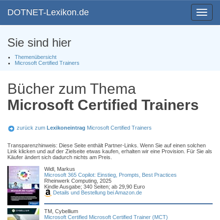
DOTNET-Lexikon.de
Toggle
navigat
Sie sind hier
Themenübersicht
Microsoft Certified Trainers
Bücher zum Thema
Microsoft Certified Trainers
zurück zum
Lexikoneintrag
Microsoft Certified Trainers
Transparenzhinweis: Diese Seite enthält Partner-Links. Wenn Sie auf einen solchen
Link klicken und auf der Zielseite etwas kaufen, erhalten wir eine Provision. Für Sie als
Käufer ändert sich dadurch nichts am Preis.
Widl, Markus
Microsoft 365 Copilot: Einstieg, Prompts, Best Practices
Rheinwerk Computing, 2025
Kindle Ausgabe; 340 Seiten; ab 29,90 Euro
Details und Bestellung bei Amazon.de
TM, Cybellium
Microsoft Certified Microsoft Certified Trainer (MCT)