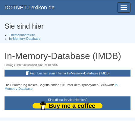
DOTNET-Lexikon.de
Toggle
navigat
Sie sind hier
Themenübersicht
In-Memory-Database
In-Memory-Database (IMDB)
Eintrag zuletzt aktualisiert am: 09.10.2006
Fachbücher zum Thema In-Memory-Database (IMDB)
Die Erläuterung dieses Begriffs finden Sie unter dem synonymen Stichwort:
In-
Memotry Database
Sind diese Inhalte hilfreich?
Buy me a coffee