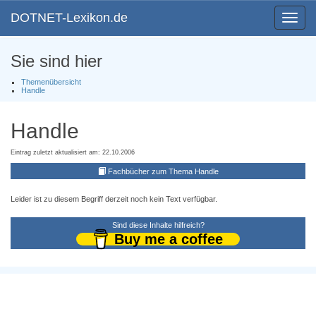
DOTNET-Lexikon.de
Toggle
navigat
Sie sind hier
Themenübersicht
Handle
Handle
Eintrag zuletzt aktualisiert am: 22.10.2006
Fachbücher zum Thema Handle
Leider ist zu diesem Begriff derzeit noch kein Text verfügbar.
Sind diese Inhalte hilfreich?
Buy me a coffee