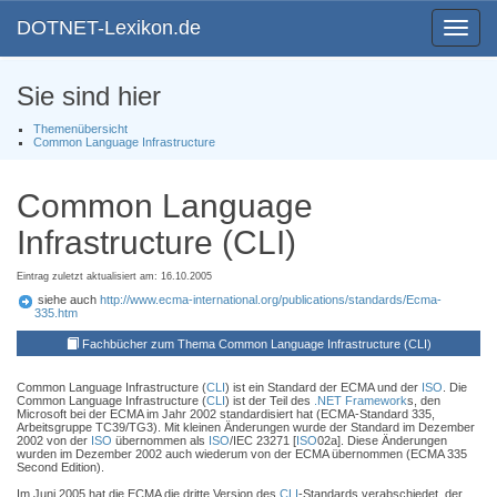
DOTNET-Lexikon.de
Toggle
navigat
Sie sind hier
Themenübersicht
Common Language Infrastructure
Common Language
Infrastructure (CLI)
Eintrag zuletzt aktualisiert am: 16.10.2005
siehe auch
http://www.ecma-international.org/publications/standards/Ecma-
335.htm
Fachbücher zum Thema Common Language Infrastructure (CLI)
Common Language Infrastructure (
CLI
) ist ein Standard der ECMA und der
ISO
. Die
Common Language Infrastructure (
CLI
) ist der Teil des
.NET Framework
s, den
Microsoft bei der ECMA im Jahr 2002 standardisiert hat (ECMA-Standard 335,
Arbeitsgruppe TC39/TG3). Mit kleinen Änderungen wurde der Standard im Dezember
2002 von der
ISO
übernommen als
ISO
/IEC 23271 [
ISO
02a]. Diese Änderungen
wurden im Dezember 2002 auch wiederum von der ECMA übernommen (ECMA 335
Second Edition).
Im Juni 2005 hat die ECMA die dritte Version des
CLI
-Standards verabschiedet, der