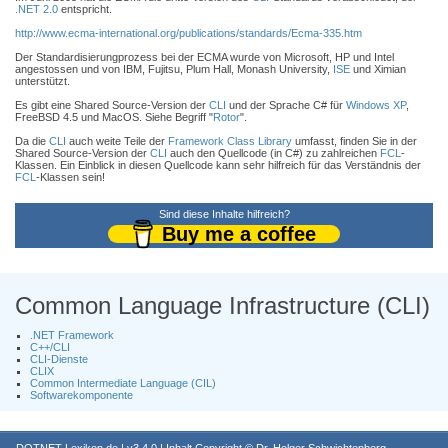
.NET 2.0
entspricht.
http://www.ecma-international.org/publications/standards/Ecma-335.htm
Der Standardisierungprozess bei der ECMA wurde von Microsoft, HP und Intel
angestossen und von IBM, Fujitsu, Plum Hall, Monash University,
ISE
und Ximian
unterstützt.
Es gibt eine Shared Source-Version der
CLI
und der Sprache C# für
Windows XP
,
FreeBSD 4.5 und MacOS. Siehe Begriff "
Rotor
".
Da die
CLI
auch weite Teile der
Framework Class Library
umfasst, finden Sie in der
Shared Source-Version der
CLI
auch den Quellcode (in C#) zu zahlreichen
FCL
-
Klassen. Ein Einblick in diesen Quellcode kann sehr hilfreich für das Verständnis der
FCL
-Klassen sein!
Sind diese Inhalte hilfreich?
Buy me a coffee
Common Language Infrastructure (CLI)
.NET Framework
C++/CLI
CLI-Dienste
CLIX
Common Intermediate Language (CIL)
Softwarekomponente