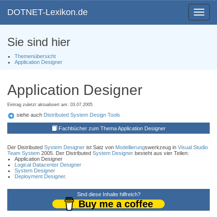
DOTNET-Lexikon.de
Toggle
navigat
Sie sind hier
Themenübersicht
Application Designer
Application Designer
Eintrag zuletzt aktualisiert am: 03.07.2005
siehe auch
Distributed System Design Tools
Fachbücher zum Thema Application Designer
Der Distributed
System Designer
ist Satz von
Modellierung
swerkzeug in
Visual Studio
Team System
2005. Der Distributed
System Designer
besteht aus vier Teilen:
Application Designer
Logical Datacenter Designer
System Designer
Deployment Designer
.
Sind diese Inhalte hilfreich?
Buy me a coffee