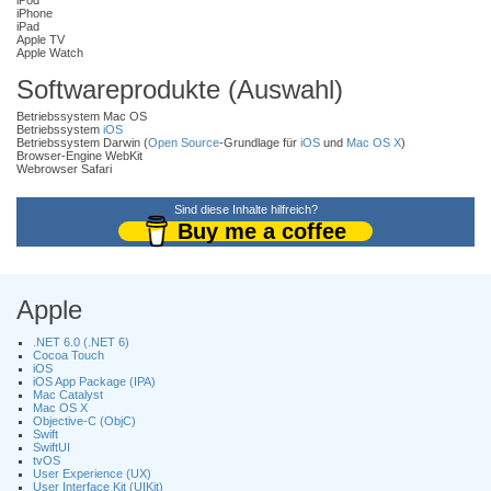
iPod
iPhone
iPad
Apple TV
Apple Watch
Softwareprodukte (Auswahl)
Betriebssystem Mac OS
Betriebssystem
iOS
Betriebssystem Darwin (
Open Source
-Grundlage für
iOS
und
Mac OS X
)
Browser-Engine WebKit
Webrowser Safari
Sind diese Inhalte hilfreich?
Buy me a coffee
Apple
.NET 6.0 (.NET 6)
Cocoa Touch
iOS
iOS App Package (IPA)
Mac Catalyst
Mac OS X
Objective-C (ObjC)
Swift
SwiftUI
tvOS
User Experience (UX)
User Interface Kit (UIKit)