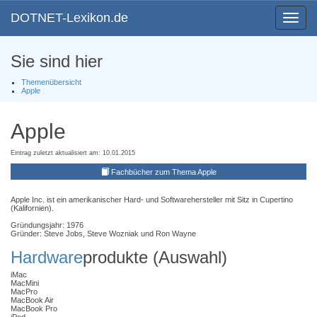
DOTNET-Lexikon.de
Toggle
navigat
Sie sind hier
Themenübersicht
Apple
Apple
Eintrag zuletzt aktualisiert am: 10.01.2015
Fachbücher zum Thema Apple
Apple Inc. ist ein amerikanischer Hard- und Softwarehersteller mit Sitz in Cupertino
(Kalifornien).
Gründungsjahr: 1976
Gründer: Steve Jobs, Steve Wozniak und Ron Wayne
Hardware
produkte (Auswahl)
iMac
MacMini
MacPro
MacBook Air
MacBook Pro