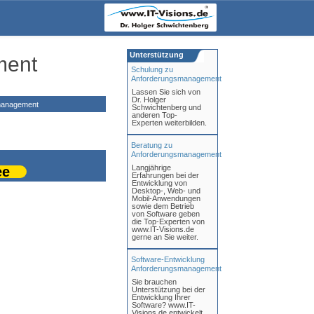
Unterstützung
ment
Schulung zu
Anforderungsmanagement
Lassen Sie sich von
Dr. Holger
management
Schwichtenberg und
anderen Top-
Experten weiterbilden.
Beratung zu
Anforderungsmanagement
Langjährige
ee
Erfahrungen bei der
Entwicklung von
Desktop-, Web- und
Mobil-Anwendungen
sowie dem Betrieb
von Software geben
die Top-Experten von
www.IT-Visions.de
gerne an Sie weiter.
Software-Entwicklung
Anforderungsmanagement
Sie brauchen
Unterstützung bei der
Entwicklung Ihrer
Software? www.IT-
Visions.de entwickelt