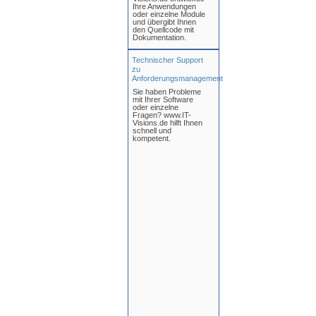
Ihre Anwendungen
oder einzelne Module
und übergibt Ihnen
den Quellcode mit
Dokumentation.
Technischer Support
zu
Anforderungsmanagement
Sie haben Probleme
mit Ihrer Software
oder einzelne
Fragen? www.IT-
Visions.de hilft Ihnen
schnell und
kompetent.