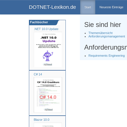
DOTNET-Lexikon.de
Start
Neueste Einträge
Fachbücher
Sie sind hier
.NET 10.0 Update
Themenübersicht
Anforderungsmanagement
Anforderung
Requirements Engineering
C# 14
Blazor 10.0