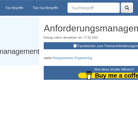
Top-Begriffe
Top-Suchbegriffe
Anforderungsmanage
Eintrag zuletzt aktualisiert am: 17.02.2022
Fachbücher zum Thema Anforderungs
smanagement
siehe
Requirements Engineering
Sind diese Inhalte hilfreich?
Buy me a coff