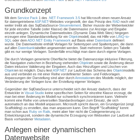
Grundkonzept
Mit dem
Service Pack
1 des
.NET Framework 3.5
hat Microsoft einen neuen Ansatz
für datengetriebene
ASP.NET
-Websites vorgestellt, der das Prinzip des
RAD
noch viel
weiter treibt als das SqlDataSource-
Steuerelement
. Bisher musste der Webentwickler
für jede einzelne Tabelle (oder Klasse) die Datenmaske zur Anzeige und Eingabe
einzeln anlegen. Dynamische Datenwebsites (Dynamic Data Web Sites) hingegen
erzeugen eine Standarddarstellung für ein
Objekt
modell, das mit Hilfe von
LINQ-to-
SQL
oder dem
ADO.NET Entity Framework
auf Basis einer
Datenbank
definiert
wurde. Die Datenwebsite enthält Vorlagen für Seitentypen und Spaltentypen, die dann
auf allen
Datenbank
tabellen angewendet werden. Statt mehreren Seiten pro Tabelle
gibt es nur wenige Vorlagen. Sonderfälle erschlägt man dann durch eigene Vorlagen.
Die durch Vorlagen generierte Oberfläche bietet die Datenanzeige inklusive Filterung,
die Navigation zwischen in Beziehung stehenden
Objekt
en sowie die Änderung dieser
Daten inklusive Validierung der Eingaben. Auch das Hinzufügen und Löschen von
Objekt
en ist möglich. Dazu liest
ASP.NET
zur Laufzeit das Schema des
Objekt
modells
aus und verbindet es mit einer Reihe vordefinierter Seiten- und Feldvorlagen.
Anpassungen der Darstellung sind aber durch
Annotation
en des Modells möglich, der
Veränderung der Vorlagen bzw. der Erstellung eigener Vorlagen.
Gegenüber der SqlDataSource unterscheidet sich der Ansatz dadurch, dass der
Entwickler in
Visual Studio
keine spezifischen Seiten für einzelne Klasse erzeugt, die
man bei einer Änderung im Modell nur schwerlich synchronisieren kann. Vielmehr
kommt eine Reihe von universellen Standardvorlagen zum Einsatz, die sich
automatisch an das Modell anpassen. Microsoft spricht davon, ein Grundgerüst (engl.
Scaffolding) zu erstellen, das man anpassen kann. Den Begriff "Scaffolding" kennt
man schon aus
Ruby on Rails
, meint aber hier nicht die Codegenerierung zu
Entwicklungszeit, sondern die dynamische Erzeugung von Webseiten zur Laufzeit auf
Basis vorhandener
Metadaten
.
Anlegen einer dynamischen
Datenwebsite