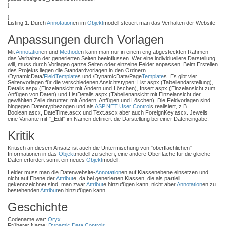
}
}
Listing 1: Durch
Annotation
en im
Objekt
modell steuert man das Verhalten der Website
Anpassungen durch Vorlagen
Mit
Annotation
en und
Methode
n kann man nur in einem eng abgesteckten Rahmen
das Verhalten der generierten Seiten beeinflussen. Wer eine individuellere Darstellung
will, muss durch Vorlagen ganze Seiten oder einzelne Felder anpassen. Beim Erstellen
des Projekts liegen die Standardvorlagen in den Ordnern
/DynamicData/
Field
Template
s und /DynamicData/Page
Template
s. Es gibt vier
Seitenvorlagen für die verschiedenen Ansichtstypen: List.aspx (Tabellendarstellung),
Details.aspx (Einzelansicht mit Ändern und Löschen), Insert.aspx (Einzelansicht zum
Anfügen von Daten) und ListDetails.aspx (Tabellenansicht mit Einzelansicht der
gewählten Zeile darunter, mit Ändern, Anfügen und Löschen). Die Feldvorlagen sind
hingegen Datentypbezogen und als
ASP.NET
User Control
s realisiert, z.B.
Boolean.ascx, DateTime.ascx und Text.ascx aber auch ForeignKey.ascx. Jeweils
eine Variante mit "_Edit" im Namen definiert die Darstellung bei einer Dateneingabe.
Kritik
Kritisch an diesem Ansatz ist auch die Untermischung von "oberflächlichen"
Informationen in das
Objekt
modell zu sehen; eine andere Oberfläche für die gleiche
Daten erfordert somit ein neues
Objekt
modell.
Leider muss man die Datenwebsite-
Annotation
en auf Klassenebene einsetzen und
nicht auf Ebene der
Attribut
e, da bei generierten Klassen, die als partiell
gekennzeichnet sind, man zwar
Attribut
e hinzufügen kann, nicht aber
Annotation
en zu
bestehenden
Attribut
en hinzufügen kann.
Geschichte
Codename war:
Oryx
Früherer Name:
Dynamic Data Controls