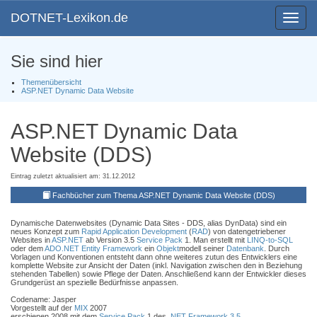
DOTNET-Lexikon.de
Toggle
navigat
Sie sind hier
Themenübersicht
ASP.NET Dynamic Data Website
ASP.NET Dynamic Data
Website (DDS)
Eintrag zuletzt aktualisiert am: 31.12.2012
Fachbücher zum Thema ASP.NET Dynamic Data Website (DDS)
Dynamische Datenwebsites (Dynamic Data Sites - DDS, alias DynData) sind ein
neues Konzept zum
Rapid Application Development
(
RAD
) von datengetriebener
Websites in
ASP.NET
ab Version 3.5
Service Pack
1. Man erstellt mit
LINQ-to-SQL
oder dem
ADO.NET Entity Framework
ein
Objekt
modell seiner
Datenbank
. Durch
Vorlagen und Konventionen entsteht dann ohne weiteres zutun des Entwicklers eine
komplette Website zur Ansicht der Daten (inkl. Navigation zwischen den in Beziehung
stehenden Tabellen) sowie Pflege der Daten. Anschließend kann der Entwickler dieses
Grundgerüst an spezielle Bedürfnisse anpassen.
Codename: Jasper
Vorgestellt auf der
MIX
2007
erschienen 2008 mit dem
Service Pack
1 des
.NET Framework 3.5