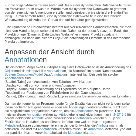
Für die obigen Administrationsseiten auf Basis einer dynamischen Datenwebsite muss
ein Entwickler kaum etwas tun. Würde man die dynamische Datenwebsite getrennt
von der eigentlichen Anwendung erstellen und betreiben, wäre sie in drei Handgriffen
fertig. Es macht mehr Arbeit, eine dynamische Datenwebsite in eine bestehende
Webanwendung einzubauen. Genau das soll hier aber gezeigt werden.
Eine Dynamische Datenwebsite besteht aus verschiedenen Grundelementen, die man
nicht von Hand anlegen sollte und möchte. Daher ist der beste Ansatz, auf Basis der
Projektvorlage "Dynamic Data Entities Website" ein neues Projekt zusätzlich
anzulegen und dann aus diesem Projekt die notwendigen Elemente in das bestehende
Projekt zu kopieren.
Anpassen der Ansicht durch
Annotation
en
Die einfachste Möglichkeit zur Anpassung einer Datenwebsite ist die Anreicherung des
Objekt
modells mit speziellen
Annotation
en, die Microsoft im neuen Namensraum
System.ComponentModel
.Data
Annotation
s hinterlegt hat. Beispiele für solche
Annotation
en sind:
[ScaffoldTable] zum Ausblenden von Tabellen bzw. Klassen
[DisplayFormat] zur Formatierung von Ausgaben
[DisplayColumn] zur Beschriftung des Hyperlinks bei Verknüpften Daten
[Required] zur Festlegung von Pflichtfeldern bei der Dateneingabe
[Range], [StringLength] und [RegularExpression] zur Definition der erlaubten Eingaben
Da man den generierten Programmcode für die Entitätsklassen nicht verändern sollte
(beim nächsten Neugenerieren würden alle Änderungen verloren gehen), nutzt man
die Möglichkeiten der partiellen Klassen, um die
Annotation
en zu platzieren. Die
meisten dieser
Annotation
wirken auf
Attribut
ebene und leider kann man in
.NET 3.5
für
bereits deklarierte
Attribut
e keine zusätzlichen
Annotation
en vergeben. Zu jeder
Entitätsklasse ist daher als unhübsche Krücke eine weitere Klasse (genannt
Metadaten
klasse) zu implementieren, in der der Entwickler die
Attribut
e nochmals
definieren und dort mit
Annotation
en versehen muss. Die
Annotation
MetadataType auf
der partiellen Klasse verweist dabei auf die
Metadaten
klasse.