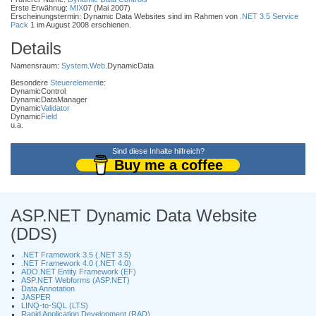
Erste Erwähnug:
MIX
07 (Mai 2007)
Erscheinungstermin: Dynamic Data Websites sind im Rahmen von
.NET 3.5
Service
Pack
1 im August 2008 erschienen.
Details
Namensraum:
System.Web
.DynamicData
Besondere
Steuerelement
e:
DynamicControl
DynamicDataManager
Dynamic
Validator
Dynamic
Field
u.a.
Sind diese Inhalte hilfreich?
Buy me a coffee
ASP.NET Dynamic Data Website
(DDS)
.NET Framework 3.5 (.NET 3.5)
.NET Framework 4.0 (.NET 4.0)
ADO.NET Entity Framework (EF)
ASP.NET Webforms (ASP.NET)
Data Annotation
JASPER
LINQ-to-SQL (LTS)
Rapid Application Development (RAD)