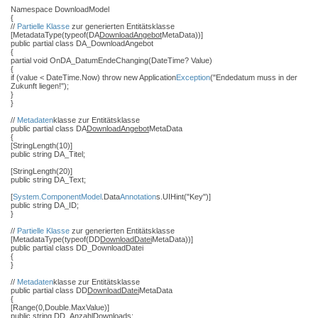
Namespace DownloadModel
{
//
Partielle Klasse
zur generierten Entitätsklasse
[MetadataType(typeof(DA
DownloadAngebot
MetaData))]
public partial class DA_DownloadAngebot
{
partial void OnDA_DatumEndeChanging(DateTime? Value)
{
if (value < DateTime.Now) throw new Application
Exception
("Endedatum muss in der
Zukunft liegen!");
}
}
//
Metadaten
klasse zur Entitätsklasse
public partial class DA
DownloadAngebot
MetaData
{
[StringLength(10)]
public string DA_Titel;
[StringLength(20)]
public string DA_Text;
[
System.ComponentModel
.Data
Annotation
s.UIHint("Key")]
public string DA_ID;
}
//
Partielle Klasse
zur generierten Entitätsklasse
[MetadataType(typeof(DD
DownloadDatei
MetaData))]
public partial class DD_DownloadDatei
{
}
//
Metadaten
klasse zur Entitätsklasse
public partial class DD
DownloadDatei
MetaData
{
[Range(0,Double.MaxValue)]
public string DD_AnzahlDownloads;