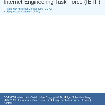
Internet Engineering Task Force (IETF)
Quic UDP Internet Connections (QUIC)
Request for Comment (RFC)
DOTNET-Lexikon.de
| v3.4.0 | Inhalt Copyright ©
Dr. Holger Schwichtenberg
2002-2026 |
Impressum, Datenschutz & Haftung
|
Technik & Barrierefreiheit
|
Kontakt