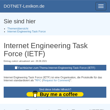
DOTNET-Lexikon.de
Toggle
navigat
Sie sind hier
Themenübersicht
Internet Engineering Task Force
Internet Engineering Task
Force (IETF)
Eintrag zuletzt aktualisiert am: 26.08.2021
Fachbücher zum Thema Internet Engineering Task Force (IETF)
Internet Engineering Task Force (IETF) ist eine Organisation, die Protokolle für das
Internet standardisiert als "
RFC
(
Request for Comment
)".
Sind diese Inhalte hilfreich?
Buy me a coffee