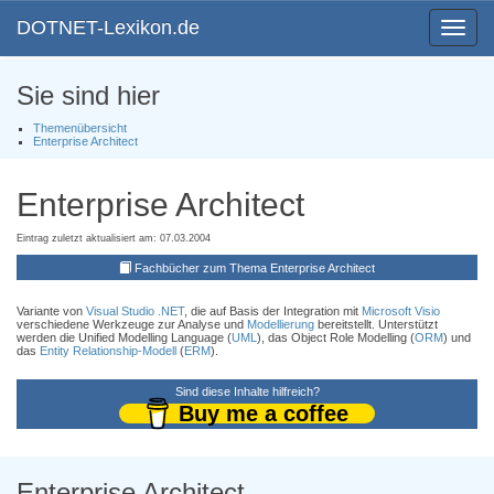
DOTNET-Lexikon.de
Toggle
navigat
Sie sind hier
Themenübersicht
Enterprise Architect
Enterprise Architect
Eintrag zuletzt aktualisiert am: 07.03.2004
Fachbücher zum Thema Enterprise Architect
Variante von
Visual Studio .NET
, die auf Basis der Integration mit
Microsoft Visio
verschiedene Werkzeuge zur Analyse und
Modellierung
bereitstellt. Unterstützt
werden die Unified Modelling Language (
UML
), das Object Role Modelling (
ORM
) und
das
Entity Relationship-Modell
(
ERM
).
Sind diese Inhalte hilfreich?
Buy me a coffee
Enterprise Architect