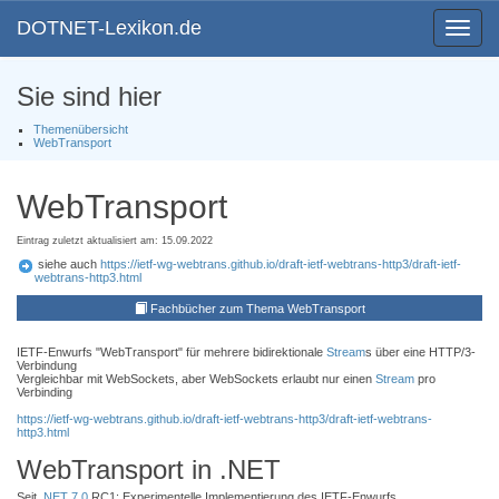
DOTNET-Lexikon.de
Toggle
navigat
Sie sind hier
Themenübersicht
WebTransport
WebTransport
Eintrag zuletzt aktualisiert am: 15.09.2022
siehe auch
https://ietf-wg-webtrans.github.io/draft-ietf-webtrans-http3/draft-ietf-
webtrans-http3.html
Fachbücher zum Thema WebTransport
IETF-Enwurfs "WebTransport" für mehrere bidirektionale
Stream
s über eine HTTP/3-
Verbindung
Vergleichbar mit WebSockets, aber WebSockets erlaubt nur einen
Stream
pro
Verbinding
https://ietf-wg-webtrans.github.io/draft-ietf-webtrans-http3/draft-ietf-webtrans-
http3.html
WebTransport in .NET
Seit
.NET 7.0
RC1: Experimentelle Implementierung des IETF-Enwurfs