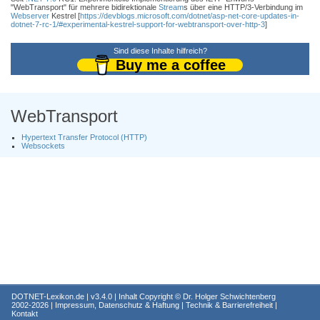
"WebTransport" für mehrere bidirektionale
Stream
s über eine HTTP/3-Verbindung im
Webserver
Kestrel [
https://devblogs.microsoft.com/dotnet/asp-net-core-updates-in-
dotnet-7-rc-1/#experimental-kestrel-support-for-webtransport-over-http-3
]
Sind diese Inhalte hilfreich?
Buy me a coffee
WebTransport
Hypertext Transfer Protocol (HTTP)
Websockets
DOTNET-Lexikon.de
| v3.4.0 | Inhalt Copyright ©
Dr. Holger Schwichtenberg
2002-2026 |
Impressum, Datenschutz & Haftung
|
Technik & Barrierefreiheit
|
Kontakt