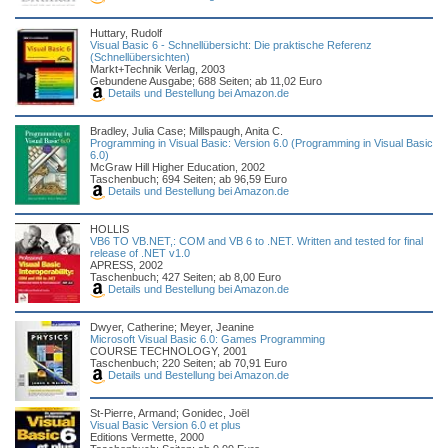
Huttary, Rudolf
Visual Basic 6 - Schnellübersicht: Die praktische Referenz
(Schnellübersichten)
Markt+Technik Verlag, 2003
Gebundene Ausgabe; 688 Seiten; ab 11,02 Euro
Details und Bestellung bei Amazon.de
Bradley, Julia Case; Millspaugh, Anita C.
Programming in Visual Basic: Version 6.0 (Programming in Visual Basic
6.0)
McGraw Hill Higher Education, 2002
Taschenbuch; 694 Seiten; ab 96,59 Euro
Details und Bestellung bei Amazon.de
HOLLIS
VB6 TO VB.NET,: COM and VB 6 to .NET. Written and tested for final
release of .NET v1.0
APRESS, 2002
Taschenbuch; 427 Seiten; ab 8,00 Euro
Details und Bestellung bei Amazon.de
Dwyer, Catherine; Meyer, Jeanine
Microsoft Visual Basic 6.0: Games Programming
COURSE TECHNOLOGY, 2001
Taschenbuch; 220 Seiten; ab 70,91 Euro
Details und Bestellung bei Amazon.de
St-Pierre, Armand; Gonidec, Joël
Visual Basic Version 6.0 et plus
Editions Vermette, 2000