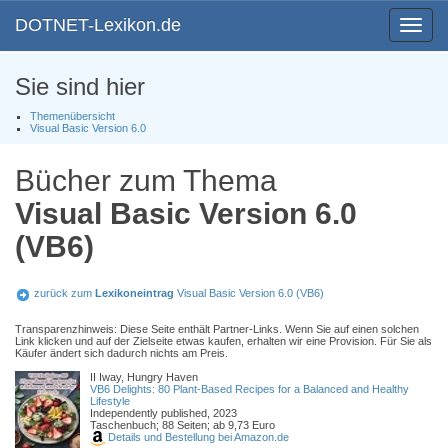
DOTNET-Lexikon.de
Toggle
navigat
Sie sind hier
Themenübersicht
Visual Basic Version 6.0
Bücher zum Thema
Visual Basic Version 6.0
(VB6)
zurück zum
Lexikoneintrag
Visual Basic Version 6.0 (VB6)
Transparenzhinweis: Diese Seite enthält Partner-Links. Wenn Sie auf einen solchen
Link klicken und auf der Zielseite etwas kaufen, erhalten wir eine Provision. Für Sie als
Käufer ändert sich dadurch nichts am Preis.
II Iway, Hungry Haven
VB6 Delights: 80 Plant-Based Recipes for a Balanced and Healthy
Lifestyle
Independently published, 2023
Taschenbuch; 88 Seiten; ab 9,73 Euro
Details und Bestellung bei Amazon.de