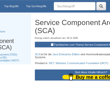
Top-Begriffe
Top-Suchbegriffe
Service Component Arc
(SCA)
cture
Eintrag zuletzt aktualisiert am: 09.11.2006
onent
Fachbücher zum Thema Service Component Ar
(SCA)
SCA
ist für die
Java Enterprise Edition
eine Kommunikationsplatt
loyment (FDD)
Systeme.
va EE)
undation (WCF)
Pendant in
.NET
:
Windows Communication Foundation
(
WCF
)
Sind diese Inhalte hilfreich?
Buy me a coff