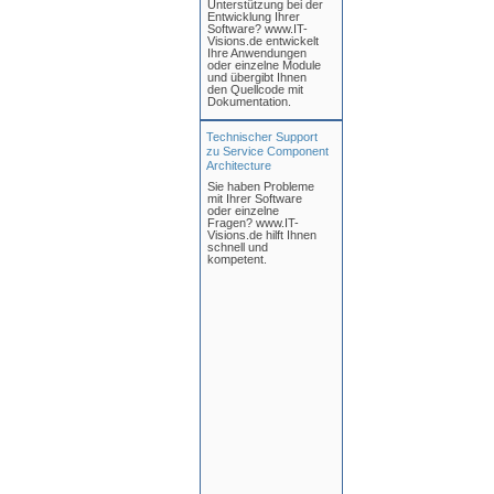
Unterstützung bei der
Entwicklung Ihrer
Software? www.IT-
Visions.de entwickelt
Ihre Anwendungen
oder einzelne Module
und übergibt Ihnen
den Quellcode mit
Dokumentation.
Technischer Support
zu Service Component
Architecture
Sie haben Probleme
mit Ihrer Software
oder einzelne
Fragen? www.IT-
Visions.de hilft Ihnen
schnell und
kompetent.