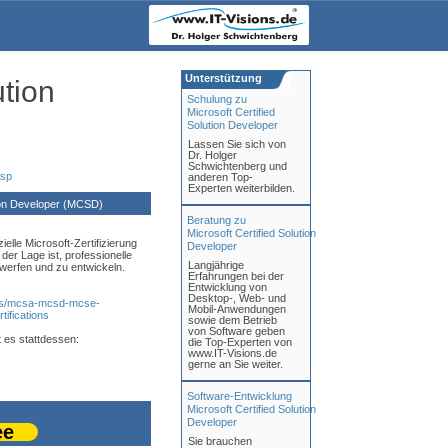
Unterstützung
ution
Schulung zu
Microsoft Certified
Solution Developer
Lassen Sie sich von
Dr. Holger
Schwichtenberg und
asp
anderen Top-
Experten weiterbilden.
ion Developer (MCSD)
Beratung zu
Microsoft Certified Solution
elle Microsoft-Zertifizierung
Developer
der Lage ist, professionelle
Langjährige
werfen und zu entwickeln.
Erfahrungen bei der
Entwicklung von
Desktop-, Web- und
posts/mcsa-mcsd-mcse-
Mobil-Anwendungen
tifications
sowie dem Betrieb
von Software geben
 es stattdessen:
die Top-Experten von
www.IT-Visions.de
gerne an Sie weiter.
Software-Entwicklung
Microsoft Certified Solution
Developer
ee
Sie brauchen