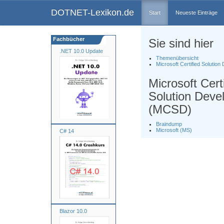
DOTNET-Lexikon.de
Start
Neueste Einträge
Fachbücher
Sie sind hier
.NET 10.0 Update
Themenübersicht
Microsoft Certified Solution
Microsoft Cert
Solution Deve
(MCSD)
Braindump
Microsoft (MS)
C# 14
Blazor 10.0