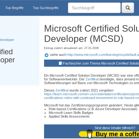
Top-Begriffe
Top-Suchbegriffe
Microsoft Certified Sol
Developer (MCSD)
 Developer
Eintrag zuletzt aktualisiert am: 27.01.2026
ified
siehe auch
http://www.microsoft.com/learning/mcp/default.
loper
Fachbücher zum Thema Microsoft Certified Solut
Ein Microsoft Certified Solution Developer (MCSD) war eine offizi
für Softwareentwickler. Der
Zertifikat
bestätigte, dass jemand in 
Softwarelösungen auf Basis von Microsoft-Technologien zu ent
Dieses
Zertifikat
wurde zuletzt 2021 vergeben:
https://learn.microsoft.com/en-us/credentials/certifications/
certifications-retire-with-continued-investment-to-role-based-cer
Microsoft hat das Zertifizierungsprogramm geändert. Heute gibt
Role-based Certifications (z.B. Azure Developer Associate)
Microsoft Learn Skills Badges
Applied Skills Assessments
Sind diese Inhalte hilfreich?
Buy me a coff