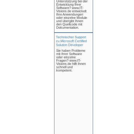
Unterstützung bei der
Entwicklung Ihrer
Software? www.IT-
Visions.de entwickelt
Ihre Anwendungen
oder einzelne Module
und übergibt Ihnen
den Quellcode mit
Dokumentation.
Technischer Support
zu Microsoft Certified
Solution Developer
Sie haben Probleme
mit Ihrer Software
oder einzelne
Fragen? www.IT-
Visions.de hilft Ihnen
schnell und
kompetent.