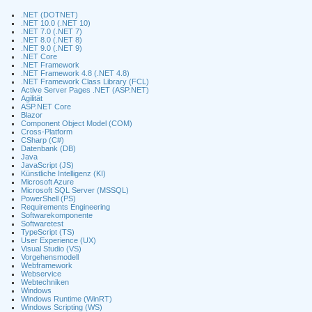
.NET (DOTNET)
.NET 10.0 (.NET 10)
.NET 7.0 (.NET 7)
.NET 8.0 (.NET 8)
.NET 9.0 (.NET 9)
.NET Core
.NET Framework
.NET Framework 4.8 (.NET 4.8)
.NET Framework Class Library (FCL)
Active Server Pages .NET (ASP.NET)
Agilität
ASP.NET Core
Blazor
Component Object Model (COM)
Cross-Platform
CSharp (C#)
Datenbank (DB)
Java
JavaScript (JS)
Künstliche Intelligenz (KI)
Microsoft Azure
Microsoft SQL Server (MSSQL)
PowerShell (PS)
Requirements Engineering
Softwarekomponente
Softwaretest
TypeScript (TS)
User Experience (UX)
Visual Studio (VS)
Vorgehensmodell
Webframework
Webservice
Webtechniken
Windows
Windows Runtime (WinRT)
Windows Scripting (WS)