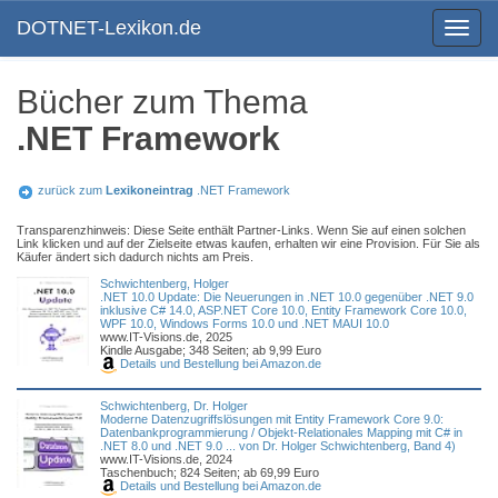
DOTNET-Lexikon.de
Toggle
navigat
Bücher zum Thema
.NET Framework
zurück zum
Lexikoneintrag
.NET Framework
Transparenzhinweis: Diese Seite enthält Partner-Links. Wenn Sie auf einen solchen
Link klicken und auf der Zielseite etwas kaufen, erhalten wir eine Provision. Für Sie als
Käufer ändert sich dadurch nichts am Preis.
Schwichtenberg, Holger
.NET 10.0 Update: Die Neuerungen in .NET 10.0 gegenüber .NET 9.0
inklusive C# 14.0, ASP.NET Core 10.0, Entity Framework Core 10.0,
WPF 10.0, Windows Forms 10.0 und .NET MAUI 10.0
www.IT-Visions.de, 2025
Kindle Ausgabe; 348 Seiten; ab 9,99 Euro
Details und Bestellung bei Amazon.de
Schwichtenberg, Dr. Holger
Moderne Datenzugriffslösungen mit Entity Framework Core 9.0:
Datenbankprogrammierung / Objekt-Relationales Mapping mit C# in
.NET 8.0 und .NET 9.0 ... von Dr. Holger Schwichtenberg, Band 4)
www.IT-Visions.de, 2024
Taschenbuch; 824 Seiten; ab 69,99 Euro
Details und Bestellung bei Amazon.de