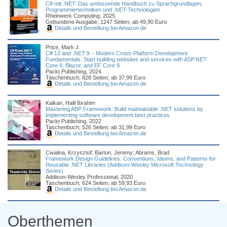
C# mit .NET: Das umfassende Handbuch zu Sprachgrundlagen,
Programmiertechniken und .NET-Technologien
Rheinwerk Computing, 2025
Gebundene Ausgabe; 1247 Seiten; ab 49,90 Euro
Details und Bestellung bei Amazon.de
Price, Mark J.
C# 13 and .NET 9 – Modern Cross-Platform Development
Fundamentals: Start building websites and services with ASP.NET
Core 9, Blazor, and EF Core 9
Packt Publishing, 2024
Taschenbuch; 828 Seiten; ab 37,99 Euro
Details und Bestellung bei Amazon.de
Kalkan, Halil İbrahim
Mastering ABP Framework: Build maintainable .NET solutions by
implementing software development best practices
Packt Publishing, 2022
Taschenbuch; 526 Seiten; ab 31,99 Euro
Details und Bestellung bei Amazon.de
Cwalina, Krzysztof; Barton, Jeremy; Abrams, Brad
Framework Design Guidelines: Conventions, Idioms, and Patterns for
Reusable .NET Libraries (Addison-Wesley Microsoft Technology
Series)
Addison-Wesley Professional, 2020
Taschenbuch; 624 Seiten; ab 59,93 Euro
Details und Bestellung bei Amazon.de
Oberthemen