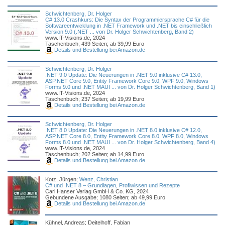
Schwichtenberg, Dr. Holger
C# 13.0 Crashkurs: Die Syntax der Programmiersprache C# für die
Softwareentwicklung in .NET Framework und .NET bis einschließlich
Version 9.0 (.NET ... von Dr. Holger Schwichtenberg, Band 2)
www.IT-Visions.de, 2024
Taschenbuch; 439 Seiten; ab 39,99 Euro
Details und Bestellung bei Amazon.de
Schwichtenberg, Dr. Holger
.NET 9.0 Update: Die Neuerungen in .NET 9.0 inklusive C# 13.0,
ASP.NET Core 9.0, Entity Framework Core 9.0, WPF 9.0, Windows
Forms 9.0 und .NET MAUI ... von Dr. Holger Schwichtenberg, Band 1)
www.IT-Visions.de, 2024
Taschenbuch; 237 Seiten; ab 19,99 Euro
Details und Bestellung bei Amazon.de
Schwichtenberg, Dr. Holger
.NET 8.0 Update: Die Neuerungen in .NET 8.0 inklusive C# 12.0,
ASP.NET Core 8.0, Entity Framework Core 8.0, WPF 8.0, Windows
Forms 8.0 und .NET MAUI ... von Dr. Holger Schwichtenberg, Band 4)
www.IT-Visions.de, 2024
Taschenbuch; 202 Seiten; ab 14,99 Euro
Details und Bestellung bei Amazon.de
Kotz, Jürgen;
Wenz, Christian
C# und .NET 8 – Grundlagen, Profiwissen und Rezepte
Carl Hanser Verlag GmbH & Co. KG, 2024
Gebundene Ausgabe; 1080 Seiten; ab 49,99 Euro
Details und Bestellung bei Amazon.de
Kühnel, Andreas; Deitelhoff, Fabian