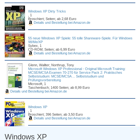
Windows XP Dirty Tricks
, 1
Broschiert; Seiten; ab 2,68 Euro
Details und Bestellung bei Amazon.de
55 neue Windows XP Spiele: 55 tolle Shareware-Spiele. Für Windows
98/Me/XP
Sybex, 1
CD-ROM; Seiten; ab 6,99 Euro
Details und Bestellung bei Amazon.de
Glenn, Wallter; Northrup, Tony
Microsoft Windows XP Professional - Original Microsoft Training:
MCSE/MCSA Examen 70-270 für Service Pack 2: Praktisches
Selbststudium: MCSE/MCSA ... Selbststudium und
Prüfungsvorbereitung
Microsoft, 1
Taschenbuch; 1400 Seiten; ab 8,99 Euro
Details und Bestellung bei Amazon.de
Windows XP
, 1
Broschiert; 396 Seiten; ab 3,50 Euro
Details und Bestellung bei Amazon.de
Windows XP