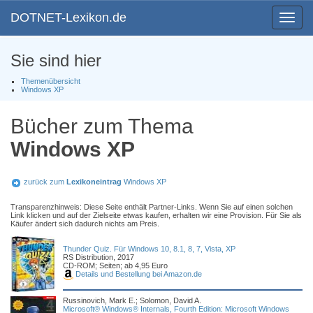
DOTNET-Lexikon.de
Toggle
navigat
Sie sind hier
Themenübersicht
Windows XP
Bücher zum Thema
Windows XP
zurück zum
Lexikoneintrag
Windows XP
Transparenzhinweis: Diese Seite enthält Partner-Links. Wenn Sie auf einen solchen
Link klicken und auf der Zielseite etwas kaufen, erhalten wir eine Provision. Für Sie als
Käufer ändert sich dadurch nichts am Preis.
Thunder Quiz. Für Windows 10, 8.1, 8, 7, Vista, XP
RS Distribution, 2017
CD-ROM; Seiten; ab 4,95 Euro
Details und Bestellung bei Amazon.de
Russinovich, Mark E.; Solomon, David A.
Microsoft® Windows® Internals, Fourth Edition: Microsoft Windows