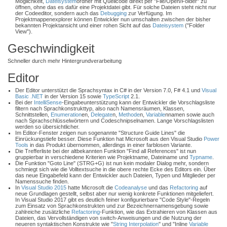
Möglichkeit,
Dateisystem
ordner mit Quellcode direkt per "File/Open/Folder" zu
öffnen, ohne das es dafür eine Projektdatei gibt. Für solche Dateien steht nicht nur
der Codeeditor, sondern auch das
Debugging
zur Verfügung. Im
Projektmappenexplorer können Entwickler nun umschalten zwischen der bisher
bekannten Projektansicht und einer rohen Sicht auf das
Dateisystem
("Folder
View").
Geschwindigkeit
Schneller durch mehr Hintergrundverarbeitung
Editor
Der Editor unterstützt die Sprachsyntax in C# in der Version 7.0, F# 4.1 und
Visual
Basic .NET
in der Version 15 sowie
TypeScript
2.1.
Bei der
IntelliSense
-Eingabeunterstützung kann der Entwickler die Vorschlagsliste
filtern nach Sprachkonstrukttyp, also nach Namensräumen, Klassen,
Schnittstellen,
Enumeration
en,
Delegate
n,
Methode
n,
Variable
nnamen sowie auch
nach Sprachschlüsselwörtern und Codeschnipselnamen. Lange Vorschlagslisten
werden so übersichtlicher.
Im Editor-Fenster zeigen nun sogenannte "Structure Guide Lines" die
Einrückungstiefe besser. Diese Funktion hat Microsoft aus den Visual Studio
Power
Tools
in das Produkt übernommen, allerdings in einer farblosen Variante.
Die Trefferliste bei der altbekannten Funktion "Find all References" ist nun
gruppierbar in verschiedene Kriterien wie Projektname, Dateiname und
Typname
.
Die Funktion "Goto Line" (STRG+G) ist nun kein modaler Dialog mehr, sondern
schmiegt sich wie die Volltextsuche in die obere rechte Ecke des Editors ein. Über
das neue Eingabefeld kann der Entwickler auch Dateien, Typen und Mitglieder per
Namenssuche finden.
In
Visual Studio 2015
hatte Microsoft die
Codeanalyse
und das
Refactoring
auf
neue Grundlagen gestellt, selbst aber nur wenig konkrete Funktionen mitgeliefert.
In Visual Studio 2017 gibt es deutlich feiner konfigurierbare "Code Style"-Regeln
zum Einsatz von Sprachkonstrukten und zur Bezeichnernamensgebung sowie
zahlreiche zusätzliche
Refactoring
-Funktion, wie das Extrahieren von Klassen aus
Dateien, das Vervollständigen von switch-Anweisungen und die Nutzung der
neueren syntaktischen Konstrukte wie "
String Interpolation
" und "Inline
Variable