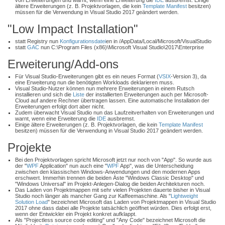
von Erweiterungen und warnt, wenn eine Erweiterung die
IDE
ausbremst. Einige
ältere Erweiterungen (z. B. Projektvorlagen, die kein
Template
Manifest
besitzen)
müssen für die Verwendung in Visual Studio 2017 geändert werden.
"Low Impact Installation"
statt Registry nun
Konfigurationsdatei
en in /AppData/Local/Microsoft/VisualStudio
statt
GAC
nun C:\Program Files (x86)\Microsoft Visual Studio\2017\Enterprise
Erweiterung/Add-ons
Für Visual Studio-Erweiterungen gibt es ein neues Format (
VSIX
-Version 3), da
eine Erweiterung nun die benötigten Workloads deklarieren muss.
Visual Studio-Nutzer können nun mehrere Erweiterungen in einem Rutsch
installieren und sich die
Liste
der installierten Erweiterungen auch per Microsoft-
Cloud auf andere Rechner übertragen lassen. Eine automatische Installation der
Erweiterungen erfolgt dort aber nicht.
Zudem überwacht Visual Studio nun das Laufzeitverhalten von Erweiterungen und
warnt, wenn eine Erweiterung die
IDE
ausbremst.
Einige ältere Erweiterungen (z. B. Projektvorlagen, die kein
Template
Manifest
besitzen) müssen für die Verwendung in Visual Studio 2017 geändert werden.
Projekte
Bei den Projektvorlagen spricht Microsoft jetzt nur noch von "App". So wurde aus
der "
WPF
Application" nun auch eine "
WPF
App", was die Unterscheidung
zwischen den klassischen Windows-Anwendungen und den modernen Apps
erschwert. Immerhin trennen die beiden Äste "Windows Classic Desktop" und
"Windows Universal" im Projekt-Anlegen-Dialog die beiden Architekturen noch.
Das Laden von Projektmappen mit sehr vielen Projekten dauerte bisher in Visual
Studio noch länger als mancher Gang zur Kaffeemaschine. Als "
Lightweight
Solution Load
" bezeichnet Microsoft das Laden von Projektmappen in Visual Studio
2017 ohne dass dabei alle Projekte tatsächlich geöffnet würden. Dies erfolgt erst,
wenn der Entwickler ein Projekt konkret aufklappt.
Als "Projectless source code editing" und "Any Code" bezeichnet Microsoft die