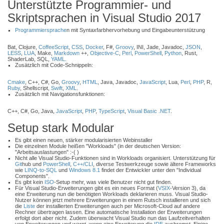
Unterstützte Programmier- und
Skriptsprachen in Visual Studio 2017
Programmiersprache
n mit Syntaxfarbhervorhebung und Eingabeunterstützung
Bat, Clojure,
CoffeeScript
,
CSS
,
Docker
, F#,
Groovy
, INI, Jade, Javadoc,
JSON
,
LESS
,
LUA
, Make,
Markdown
++,
Objective-C
,
Perl
,
PowerShell
,
Python
, Rust,
ShaderLab, SQL,
YAML
.
Zusätzlich mit Code-Schnippeln:
Cmake
, C++, C#, Go,
Groovy
,
HTML
, Java, Javadoc,
JavaScript
, Lua,
Perl
,
PHP
, R,
Ruby
, Shellscript,
Swift
,
XML
.
Zusätzlich mit Navigationsfunktionen:
C++, C#, Go, Java,
JavaScript
,
PHP
,
TypeScript
,
Visual Basic .NET
.
Setup stark Modular
Es gibt einen neuen, stärker modularisierten Webinstaller
Die einzelnen Module heißen "Workloads" (in der deutschen Version:
"Arbeitsauslastungen" :-( )
Nicht alle Visual Studio-Funktionen sind in Workloads organisiert. Unterstützung für
Git
hub und
PowerShell
,
C++/CLI
, diverse Testwerkzeuge sowie ältere Frameworks
wie
LINQ-to-SQL
und
Windows 8.1
findet der Entwickler unter den "Individual
Components".
Es gibt kein
ISO
-Setup mehr, was viele Benutzer nicht gut finden.
Für Visual Studio-Erweiterungen gibt es ein neues Format (
VSIX
-Version 3), da
eine Erweiterung nun die benötigten Workloads deklarieren muss. Visual Studio-
Nutzer können jetzt mehrere Erweiterungen in einem Rutsch installieren und sich
die
Liste
der installierten Erweiterungen auch per Microsoft-Cloud auf andere
Rechner übertragen lassen. Eine automatische Installation der Erweiterungen
erfolgt dort aber nicht. Zudem überwacht Visual Studio nun das Laufzeitverhalten