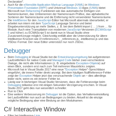
Declaration".
Auch für die
eXtensible Application Markup Language
(
XAML
) in
Windows
Presentation Foundation
(
WPF
) und Universal
Windows 10
Apps (
UWA
) bietet
Microsoft nun
Refactoring
-Funktionen wie das automatische Einfügen von
Namensräumen, das Umbenennen der Namensraum-Präfixe, das alphabetische
Sortieren der Namensräume und die Entfernung nicht verwendeter Namensräume.
Die
IntelliSense
für den
JavaScript
-Editor hat Microsoft abermals überarbeitet; er
arbeitet nun intern mit dem
TypeScript
Language Service und bietet
Eingabeunterstützung an mehr Stellen, z. B. bei dem Befehl import { … } from … für
Module. Auch eine Transpilation von modernen
JavaScript
-Versionen (
ECMAScript
6
und höher) zu ECMAScript 5 ist damit nun in Visual Studio ohne
Zusatzwerkzeuge möglich. Gleichzeitig entfällt aber die Unterstützung für ältere
Intellisense-Krücken wie ///<references/>, _references.js, .intellisense.js und das
VSDoc-Format. Der neue Editor unterstützt nur noch JSDoc.
Debugger
Beim
Debugging
in Visual Studio bot die
Entwicklungsumgebung
bei aufgetretenen
Laufzeitfehlern für native Code und
Managed Code
bisher zwei verschiedene
Dialoge, die nicht alle Informationen (z. B. eingebettete
Exception
-
Objekt
e) auf
einen Blick, sondern erst nach zum Teil mehreren Mausklicks zeigten.
Microsoft hat in Visual Studio 2017 eine neue "
Exception
Helper"-Sprechblase
eingeführt, die innere Fehler direkt anzeigt. Bei dem häufigen NullReference-Fehler
zeigt der
Exception
Helper jetzt das verursachende
Objekt
an – dies allerdings
leider nicht, wenn es ein innerer Fehler ist.
Lästig war in bisherigen Visual Studio-Versionen, dass die Fehleranzeige beim
Debugging
teilweise erst mit einigen Sekunden Verzögerung erschien. In Visual
Studio 2017 geht dies nun wesentlich schneller.
Run to Click
Eine weitere Verbesserung im
Debugger
ist die Option, das Verhaltenseinstellung
bei Laufzeitfehler nun auch an Bedingungen zu binden. Aktuell ist die einzige
mögliche Bedingung aber eine Bindung an den Modulnamen.
C# Interactive Window
Filter bei Intellisense-
Liste