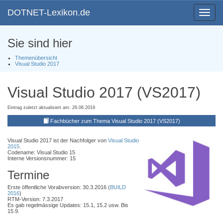
DOTNET-Lexikon.de
Toggle
navigat
Sie sind hier
Themenübersicht
Visual Studio 2017
Visual Studio 2017 (VS2017)
Eintrag zuletzt aktualisiert am: 26.06.2019
Fachbücher zum Thema Visual Studio 2017 (VS2017)
Visual Studio 2017 ist der Nachfolger von
Visual Studio
2015
.
Codename: Visual Studio 15
Interne Versionsnummer: 15
Termine
Erste öffentliche Vorabversion: 30.3.2016 (
BUILD
2016
)
RTM-Version: 7.3.2017
Es gab regelmässige Updates: 15.1, 15.2 usw. Bis
15.9.