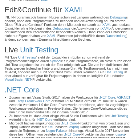
Edit&Continue für
XAML
.NET-Programmcode können Nutzer schon seit Langem während des
Debugging
s
ändern, ohne den Programmfluss zu beenden und die Anwendung neu zu starten.
Diese "Edit and Continue"-Funktion dehnt Microsoft nun auch auf
XAML
aus, sodass
Entwickler ohne Neubeginn des
Debugging
s die Auswirkung von
XAML
-Änderungen in
der laufenden Benutzeroberfläche beobachten können. Dabei kann der Entwickler
nicht nur Eigenschaften von
XAML
-Elementen (einschließlich deren
Datenbindung
)
ändern, sondern auch Elemente hinzufügen oder löschen.
Live
Unit Testing
Mit "Live
Unit Testing
" sieht der Entwickler im Editor schon während der
Programmcodeeingabe durch
Symbol
e für jede Programmzeile, ob diese durch einen
Unit Test abgedeckt ist und ob der Test erfolgreich war. Die von ihm definierten Unit
Tests werden laufend im Hintergrund ausgeführt. Als Testframework kann nicht nur
MSTest, sondern auch Xunit oder Nunit zum Einsatz kommen. Live
Unit Testing
ist
aber aktuell nur verfügbar für Projektmappen, in denen es lediglich C#- und/oder
Visual Basic .NET
-Projekte gibt.
.NET Core
Zusammen mit Visual Studio 2017 haben die Werkzeuge für
.NET Core
,
ASP.NET
und
Entity Framework Core
erstmals RTM-Status erreicht. Im Juni 2016 waren
zwar die Versionen 1.0 der Core-Frameworks erschienen, aber die zugehörigen
Werkzeuge verblieben im Preview-Status. Die fertigen Core-Werkzeuge gibt es
nun für die Kommandozeile und in Visual Studio 2017.
Zu beachten ist, dass aber einige Visual Studio-Funktionen wie Live
Unit Testing
weiterhin nicht für
.NET Core
verfügbar sind.
Microsoft hat wie angekündigt das
.NET Core
-Projektformat von project.json und
.xproj-Dateien wieder auf
XML
-basierte
.csproj
-Dateien umgestellt - dort sind nun
auch die Referenzen zu
Nuget-Paket
en hinterlegt. Visual Studio 2017 konvertiert
diese beim Öffnen von bestehenden
.NET Core
-Projekten in das neue
.csproj
-