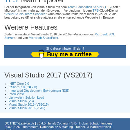
Bei der Integration von Visual Studio mit dem
Team Foundation Server
(
TFS
) setzt
Microsoft immer mehr auf den Browser. In Verbindung mit dem
TFS
-Cloud-Dienst
"
Visual Studio Team Services
" kann man Work Items nicht mehr in Visual Studio
bearbeiten; es öffnet sich stattdessen die entsprechende Webseite im Browser.
Weitere Features
Zudem unterstützt Visual Studio 2016 die 2016er-Versionen des
Microsoft SQL
Server
s und von
Microsoft SharePoint
.
Sind diese Inhalte hilfreich?
Buy me a coffee
Visual Studio 2017 (VS2017)
.NET Core 2.0
CSharp 7.0 (C# 7.0)
Integrated Development Environment (IDE)
IntelliSense
Lightweight Solution Load
Visual Studio (VS)
Visual Studio 2015 (VS2015)
Visual Studio 2019 (VS16)
DOTNET-Lexikon.de
| v3.4.0 | Inhalt Copyright ©
Dr. Holger Schwichtenberg
2002-2026 |
Impressum, Datenschutz & Haftung
|
Technik & Barrierefreiheit
|