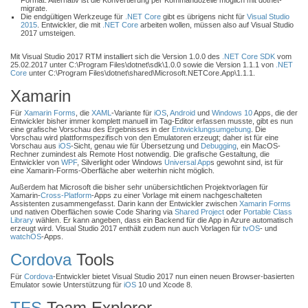
Format. Alternativ ist die Konvertierung per Kommandozeile möglich mit dotnet-
migrate.
Die endgültigen Werkzeuge für
.NET Core
gibt es übrigens nicht für
Visual Studio
2015
. Entwickler, die mit
.NET Core
arbeiten wollen, müssen also auf Visual Studio
2017 umsteigen.
Mit Visual Studio 2017 RTM installiert sich die Version 1.0.0 des
.NET Core
SDK
vom
25.02.2017 unter C:\Program Files\dotnet\sdk\1.0.0 sowie die Version 1.1.1 von
.NET
Core
unter C:\Program Files\dotnet\shared\Microsoft.NETCore.App\1.1.1.
Xamarin
Für
Xamarin Forms
, die
XAML
-Variante für
iOS
,
Android
und
Windows 10
Apps, die der
Entwickler bisher immer komplett manuell im Tag-Editor erfassen musste, gibt es nun
eine grafische Vorschau des Ergebnisses in der
Entwicklungsumgebung
. Die
Vorschau wird plattformspezifisch von den Emulatoren erzeugt; daher ist für eine
Vorschau aus
iOS
-Sicht, genau wie für Übersetzung und
Debugging
, ein MacOS-
Rechner zumindest als Remote Host notwendig. Die grafische Gestaltung, die
Entwickler von
WPF
, Silverlight oder Windows
Universal App
s gewohnt sind, ist für
eine Xamarin-Forms-Oberfläche aber weiterhin nicht möglich.
Außerdem hat Microsoft die bisher sehr unübersichtlichen Projektvorlagen für
Xamarin-
Cross-Platform
-Apps zu einer Vorlage mit einem nachgeschalteten
Assistenten zusammengefasst. Darin kann der Entwickler zwischen
Xamarin Forms
und nativen Oberflächen sowie Code Sharing via
Shared Project
oder
Portable Class
Library
wählen. Er kann angeben, dass ein Backend für die App in Azure automatisch
erzeugt wird. Visual Studio 2017 enthält zudem nun auch Vorlagen für
tvOS
- und
watchOS
-Apps.
Cordova
Tools
Für
Cordova
-Entwickler bietet Visual Studio 2017 nun einen neuen Browser-basierten
Emulator sowie Unterstützung für
iOS
10 und Xcode 8.
TFS
Team Explorer