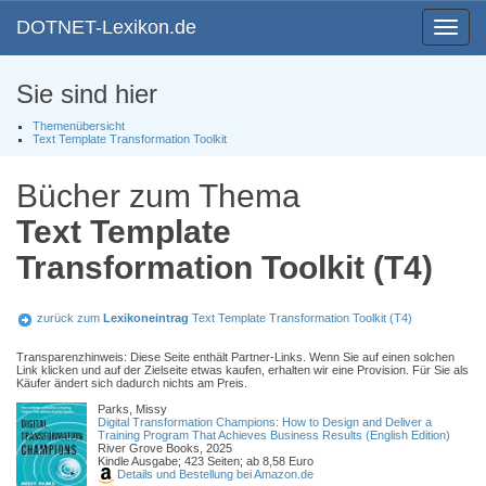
DOTNET-Lexikon.de
Toggle
navigat
Sie sind hier
Themenübersicht
Text Template Transformation Toolkit
Bücher zum Thema
Text Template
Transformation Toolkit (T4)
zurück zum
Lexikoneintrag
Text Template Transformation Toolkit (T4)
Transparenzhinweis: Diese Seite enthält Partner-Links. Wenn Sie auf einen solchen
Link klicken und auf der Zielseite etwas kaufen, erhalten wir eine Provision. Für Sie als
Käufer ändert sich dadurch nichts am Preis.
Parks, Missy
Digital Transformation Champions: How to Design and Deliver a
Training Program That Achieves Business Results (English Edition)
River Grove Books, 2025
Kindle Ausgabe; 423 Seiten; ab 8,58 Euro
Details und Bestellung bei Amazon.de