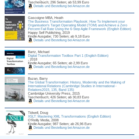
Taschenbuch; 296 Seiten; ab 53,99 Euro
Details und Bestellung bei Amazon.de
Gascoigne MBA, Heath
The Business Transformation Playbook: How To Implement your
Organisation's Target Operating Model (TOM) and Achieve a Zero
Percent Fail Rate Using the 6-Step Agile Framework (English Edition)
Happy Self Publishing, 2019
Kindle Ausgabe; 730 Seiten; ab 9,18 Euro
Details und Bestellung bei Amazon.de
Bartz, Michael
Digital Transformation Toolbox Part 1 (English Edition)
, 2018
Kindle Ausgabe; 65 Seiten; ab 2,99 Euro
Details und Bestellung bei Amazon.de
Buzan, Barry
The Global Transformation: History, Modernity and the Making of
International Relations (Cambridge Studies in International -
Relations2015, 135, Band 135)
Cambridge University Press, 2015
Taschenbuch; 426 Seiten; ab 30,83 Euro
Details und Bestellung bei Amazon.de
Tidwell, Doug
XSLT: Mastering XML Transformations (English Edition)
O'Reilly Media, 2008
Kindle Ausgabe; 987 Seiten; ab 26,96 Euro
Details und Bestellung bei Amazon.de