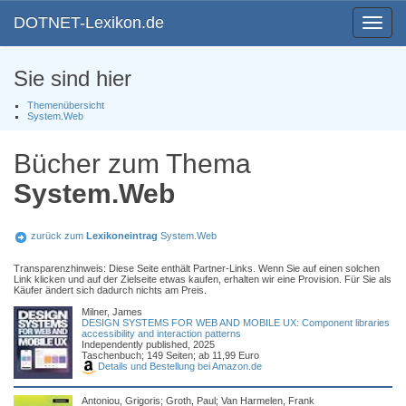
DOTNET-Lexikon.de
Toggle
navigat
Sie sind hier
Themenübersicht
System.Web
Bücher zum Thema
System.Web
zurück zum
Lexikoneintrag
System.Web
Transparenzhinweis: Diese Seite enthält Partner-Links. Wenn Sie auf einen solchen
Link klicken und auf der Zielseite etwas kaufen, erhalten wir eine Provision. Für Sie als
Käufer ändert sich dadurch nichts am Preis.
Milner, James
DESIGN SYSTEMS FOR WEB AND MOBILE UX: Component libraries
accessibility and interaction patterns
Independently published, 2025
Taschenbuch; 149 Seiten; ab 11,99 Euro
Details und Bestellung bei Amazon.de
Antoniou, Grigoris; Groth, Paul; Van Harmelen, Frank