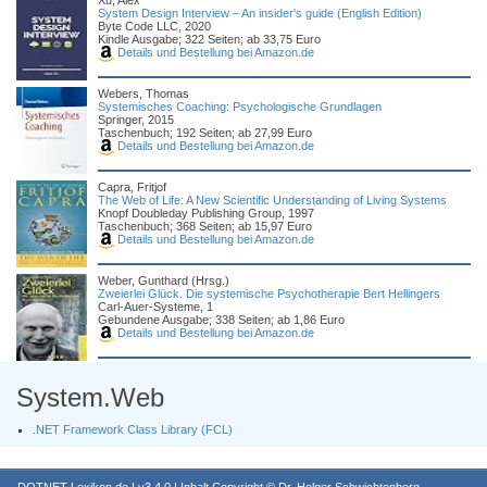
Xu, Alex
System Design Interview – An insider's guide (English Edition)
Byte Code LLC, 2020
Kindle Ausgabe; 322 Seiten; ab 33,75 Euro
Details und Bestellung bei Amazon.de
Webers, Thomas
Systemisches Coaching: Psychologische Grundlagen
Springer, 2015
Taschenbuch; 192 Seiten; ab 27,99 Euro
Details und Bestellung bei Amazon.de
Capra, Fritjof
The Web of Life: A New Scientific Understanding of Living Systems
Knopf Doubleday Publishing Group, 1997
Taschenbuch; 368 Seiten; ab 15,97 Euro
Details und Bestellung bei Amazon.de
Weber, Gunthard (Hrsg.)
Zweierlei Glück. Die systemische Psychotherapie Bert Hellingers
Carl-Auer-Systeme, 1
Gebundene Ausgabe; 338 Seiten; ab 1,86 Euro
Details und Bestellung bei Amazon.de
System.Web
.NET Framework Class Library (FCL)