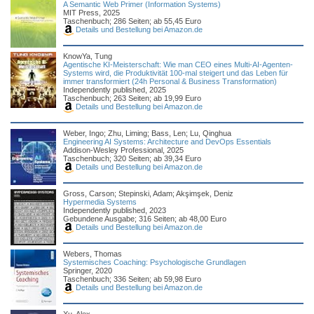
A Semantic Web Primer (Information Systems)
MIT Press, 2025
Taschenbuch; 286 Seiten; ab 55,45 Euro
Details und Bestellung bei Amazon.de
KnowYa, Tung
Agentische KI-Meisterschaft: Wie man CEO eines Multi-AI-Agenten-
Systems wird, die Produktivität 100-mal steigert und das Leben für
immer transformiert (24h Personal & Business Transformation)
Independently published, 2025
Taschenbuch; 263 Seiten; ab 19,99 Euro
Details und Bestellung bei Amazon.de
Weber, Ingo; Zhu, Liming; Bass, Len; Lu, Qinghua
Engineering AI Systems: Architecture and DevOps Essentials
Addison-Wesley Professional, 2025
Taschenbuch; 320 Seiten; ab 39,34 Euro
Details und Bestellung bei Amazon.de
Gross, Carson; Stepinski, Adam; Akşimşek, Deniz
Hypermedia Systems
Independently published, 2023
Gebundene Ausgabe; 316 Seiten; ab 48,00 Euro
Details und Bestellung bei Amazon.de
Webers, Thomas
Systemisches Coaching: Psychologische Grundlagen
Springer, 2020
Taschenbuch; 336 Seiten; ab 59,98 Euro
Details und Bestellung bei Amazon.de