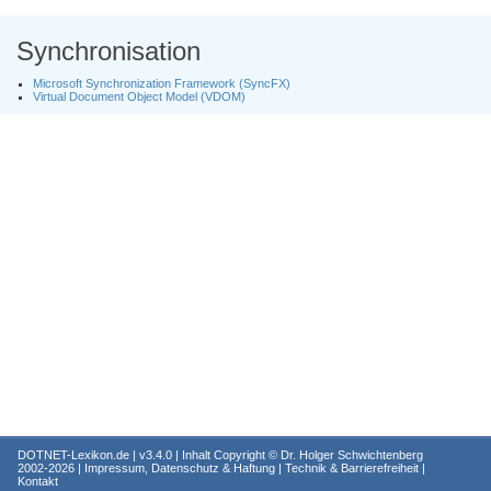
Synchronisation
Microsoft Synchronization Framework (SyncFX)
Virtual Document Object Model (VDOM)
DOTNET-Lexikon.de
| v3.4.0 | Inhalt Copyright ©
Dr. Holger Schwichtenberg
2002-2026 |
Impressum, Datenschutz & Haftung
|
Technik & Barrierefreiheit
|
Kontakt