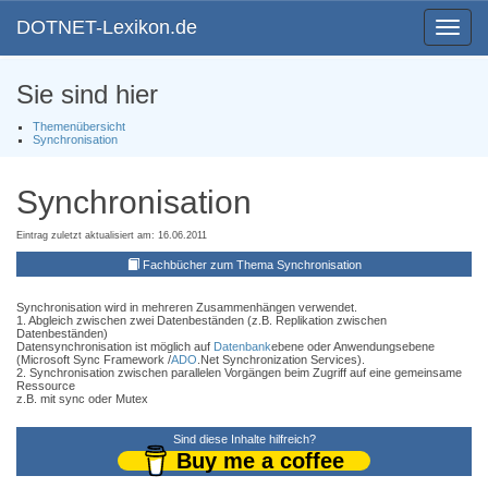
DOTNET-Lexikon.de
Toggle
navigat
Sie sind hier
Themenübersicht
Synchronisation
Synchronisation
Eintrag zuletzt aktualisiert am: 16.06.2011
Fachbücher zum Thema Synchronisation
Synchronisation wird in mehreren Zusammenhängen verwendet.
1. Abgleich zwischen zwei Datenbeständen (z.B. Replikation zwischen
Datenbeständen)
Datensynchronisation ist möglich auf
Datenbank
ebene oder Anwendungsebene
(Microsoft Sync Framework /
ADO
.Net Synchronization Services).
2. Synchronisation zwischen parallelen Vorgängen beim Zugriff auf eine gemeinsame
Ressource
z.B. mit sync oder Mutex
Sind diese Inhalte hilfreich?
Buy me a coffee