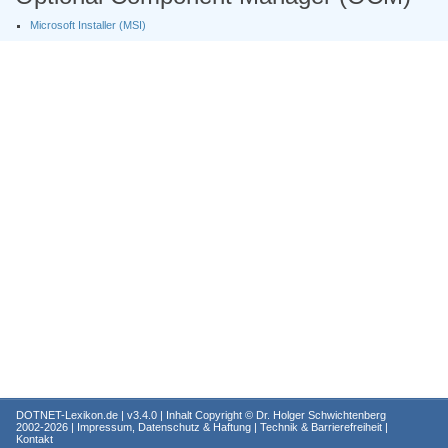
Microsoft Installer (MSI)
DOTNET-Lexikon.de
| v3.4.0 | Inhalt Copyright ©
Dr. Holger Schwichtenberg
2002-2026 |
Impressum, Datenschutz & Haftung
|
Technik & Barrierefreiheit
|
Kontakt