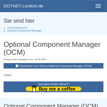
DOTNET-Lexikon.de
Toggle
navigat
Sie sind hier
Themenübersicht
Optional Component Manager
Optional Component Manager
(OCM)
Eintrag zuletzt aktualisiert am: 01.09.2004
Fachbücher zum Thema Optional Component Manager (OCM)
TODO
Sind diese Inhalte hilfreich?
Buy me a coffee
Optional Component Manager (OCM)